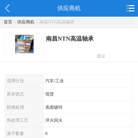
供应商机
首页
>
供应商机
> 南昌NTN高温轴承
南昌NTN高温轴承
面议
适用行业
汽车/工业
库存状态
现货
防锈处理
表面镀锌
热处理工艺
淬火回火
滚子数量
8