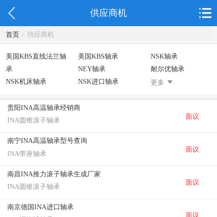
供应商机
首页
> 供应商机
美国KBS直线法兰轴
美国KBS轴承
NSK轴承
承
NEY轴承
耐尔优轴承
NSK机床轴承
NSK进口轴承
德国INA轴
更多
德国INA光轴
德国依纳光轴
GP紧定套
SKF轴承
德国FAG进口轴承
日本NSK进口轴承
贵阳INA高温轴承经销商
面议
德国INA进口轴承
日本NTN进口轴承
台湾上银HIWIN滑
INA圆锥滚子轴承
块导轨
南宁INA高温轴承型号查询
不锈钢轴承
进口轴承
美国KBS直线轴承
面议
INA带座轴承
日本THK
自润滑铜套无油轴
C&U人本轴承
承
南昌INA推力滚子轴承生成厂家
面议
INA圆锥滚子轴承
南京德国INA进口轴承
面议