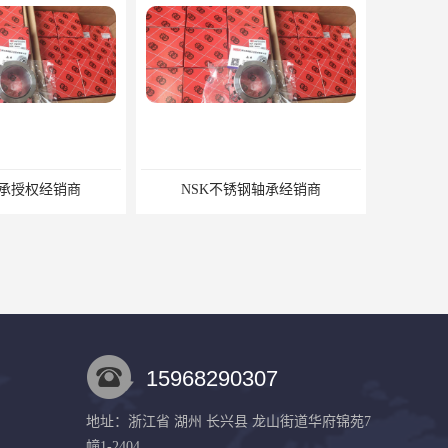
锈钢轴承经销商
15968290307
地址：浙江省 湖州 长兴县 龙山街道华府锦苑7
幢1-2404