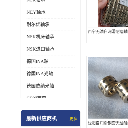
NEY轴承
耐尔优轴承
西宁无油自润滑耐磨轴
NSK机床轴承
NSK进口轴承
德国INA轴
德国INA光轴
德国依纳光轴
GP紧定套
SKF轴承
最新供应商机
更多
德国FAG进口轴承
沈阳自润滑铜套无油轴