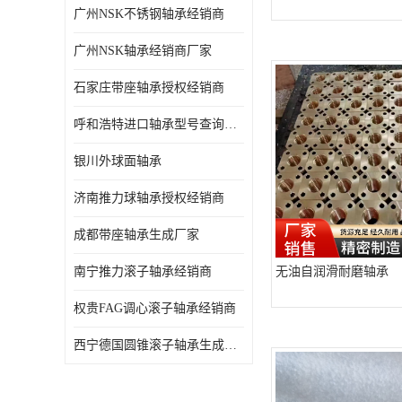
广州NSK不锈钢轴承经销商
日本NSK进口轴承
广州NSK轴承经销商厂家
德国INA进口轴承
石家庄带座轴承授权经销商
日本NTN进口轴承
呼和浩特进口轴承型号查询授权经销商
闽台上银HIWIN滑块导轨
银川外球面轴承
不锈钢轴承
济南推力球轴承授权经销商
进口轴承
成都带座轴承生成厂家
美国KBS直线轴承
南宁推力滚子轴承经销商
无油自润滑耐磨轴承
日本THK
权贵FAG调心滚子轴承经销商
自润滑铜套无油轴承
西宁德国圆锥滚子轴承生成厂家
C&U人本轴承