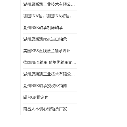
湖州恩斯凯工业技术有限公司 湖州NSK轴承
日本NSK进口轴承
德国INA轴，德国INA光轴，德国依纳光轴
德国INA进口轴承
湖州NSK轴承机床轴承
日本NTN进口轴承
湖州恩斯凯NSK进口轴承
闽台上银HIWIN滑块导轨
美国KBS直线法兰轴承湖州KBS轴承
不锈钢轴承
德国NEY轴承 耐尔优轴承湖州代理商
进口轴承
湖州恩斯凯工业技术有限公司NSK轴承*经销商
美国KBS直线轴承
湖州NSK轴承授权经销商
日本THK
闽台GP紧定套
自润滑铜套无油轴承
南昌人本调心球轴承厂家
C&U人本轴承