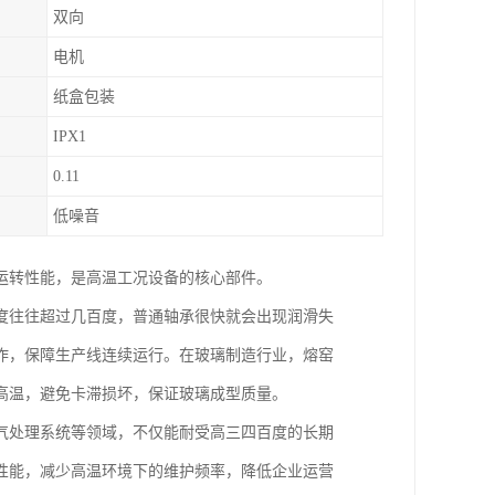
双向
电机
纸盒包装
IPX1
0.11
低噪音
运转性能，是高温工况设备的核心部件。
度往往超过几百度，普通轴承很快就会出现润滑失
作，保障生产线连续运行。在玻璃制造行业，熔窑
高温，避免卡滞损坏，保证玻璃成型质量。
气处理系统等领域，不仅能耐受高三四百度的长期
性能，减少高温环境下的维护频率，降低企业运营