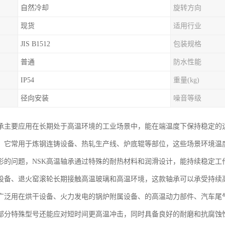
自然冷却
旋转方向
现货
适用行业
JIS B1512
包装规格
普通
防水性能
IP54
重量(kg)
径向安装
噪音等级
轴承主要应用在长期处于高温环境的工业场景中，能在端温度下保持稳定的
，它常用于炼钢连铸设备、热轧生产线、炉底辊等部位，这些场景环境温
形的问题，NSK高温轴承通过特殊的耐热材料和润滑设计，能持续稳定工
设备、退火窑滚轮长期接触高温玻璃和高温环境，这款轴承可以承受持续
广泛用在烘干设备、火力发电的锅炉附属设备、的高温动力部件、汽车尾
部分特殊型号还能应对短时间更高温冲击，同时具备良好的耐磨和抗腐蚀