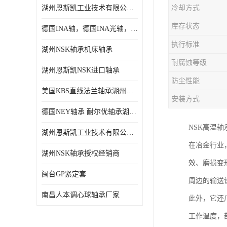
湖州恩斯凯工业技术有限公司 湖州NSK轴承
冷却方式
日本NSK进口轴承
库存状态
德国INA轴，德国INA光轴，德国依纳光轴
德国INA进口轴承
执行标准
湖州NSK轴承机床轴承
日本NTN进口轴承
耐腐蚀等级
湖州恩斯凯NSK进口轴承
闽台上银HIWIN滑块导轨
防尘性能
美国KBS直线法兰轴承湖州KBS轴承
不锈钢轴承
安装方式
德国NEY轴承 耐尔优轴承湖州代理商
进口轴承
NSK高温
湖州恩斯凯工业技术有限公司NSK轴承*经销商
美国KBS直线轴承
在冶金行业
湖州NSK轴承授权经销商
效、磨损变
日本THK
闽台GP紧定套
周边的输送
自润滑铜套无油轴承
南昌人本调心球轴承厂家
此外，它还
C&U人本轴承
工作温度，