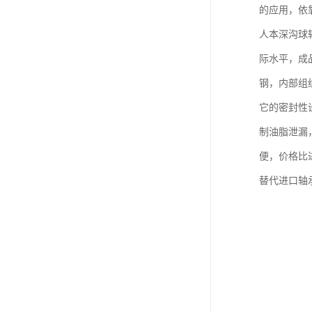
的应用，依
人本深沟球
际水平，成
钢，内部组
它的密封性
制油脂泄漏
便，价格比
替代进口轴