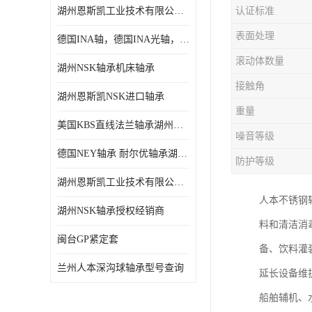
湖州恩斯凯工业技术有限公司 湖州NSK轴承
认证标准
日本NSK进口轴承
表面处理
德国INA轴，德国INA光轴，德国依纳光轴
德国INA进口轴承
滚动体数量
湖州NSK轴承机床轴承
日本NTN进口轴承
接触角
湖州恩斯凯NSK进口轴承
闽台上银HIWIN滑块导轨
重量
美国KBS直线法兰轴承湖州KBS轴承
不锈钢轴承
噪音等级
德国NEY轴承 耐尔优轴承湖州代理商
防护等级
进口轴承
湖州恩斯凯工业技术有限公司NSK轴承*经销商
美国KBS直线轴承
人本不锈钢
湖州NSK轴承授权经销商
料和清洁消
日本THK
闽台GP紧定套
备、饮料灌
自润滑铜套无油轴承
兰州人本深沟球轴承型号查询
延长设备维
C&U人本轴承
船舶辅机、