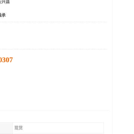
长兴县
轴承
0307
现货