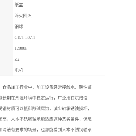
纸盒
淬火回火
钢球
GB/T 307.1
12000h
Z2
电机
。食品加工行业中，加工设备经常接触水、酸性酱
能长期在潮湿环境中稳定运行，广泛用在烘焙设
锈钢材质可以抵御酸碱腐蚀，减少轴承锈蚀损坏，
求高，人本不锈钢轴承能适应这种恶劣条件，保障
和清洁有要求的场景，也都能看到人本不锈钢轴承