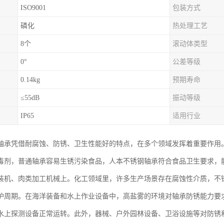
ISO9001
包装方式
磷化
热处理工艺
8个
滚动体类型
0°
公差等级
0.14kg
预期寿命
≤55dB
振动等级
IP65
适用行业
轴承凭借耐腐蚀、防锈、卫生性能好的特点，在多个领域发挥着重要作用
毒剂，普通轴承容易生锈污染食品，人本不锈钢轴承符合食品卫生要求，
装机、肉类加工机械上。化工领域里，许多生产场景存在腐蚀性介质，不
护周期。在海洋装备和水上作业设备中，高盐雾的环境对轴承防锈能力要
水上探测设备正常运转。此外，器械、户外园林设备、卫浴设施等对防锈