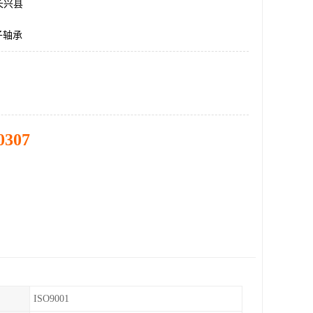
长兴县
子轴承
0307
ISO9001