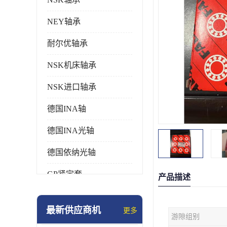
NEY轴承
耐尔优轴承
NSK机床轴承
NSK进口轴承
德国INA轴
德国INA光轴
德国依纳光轴
GP紧定套
产品描述
SKF轴承
最新供应商机
更多
游隙组别
德国FAG进口轴承