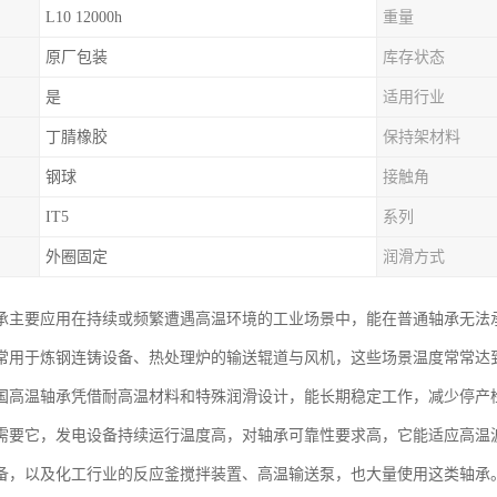
L10 12000h
重量
原厂包装
库存状态
是
适用行业
丁腈橡胶
保持架材料
钢球
接触角
IT5
系列
外圈固定
润滑方式
承主要应用在持续或频繁遭遇高温环境的工业场景中，能在普通轴承无法
常用于炼钢连铸设备、热处理炉的输送辊道与风机，这些场景温度常常达
国高温轴承凭借耐高温材料和特殊润滑设计，能长期稳定工作，减少停产
需要它，发电设备持续运行温度高，对轴承可靠性要求高，它能适应高温
备，以及化工行业的反应釜搅拌装置、高温输送泵，也大量使用这类轴承