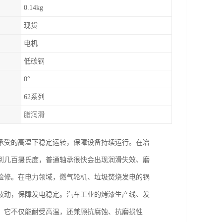
0.14kg
现货
电机
低碳钢
0°
62系列
脂润滑
承受的高温下稳定运转，保障设备持续运行。在冶
到几百摄氏度，普通轴承很快会出现润滑失效、磨
检修。在电力领域，燃气轮机、垃圾焚烧发电的锅
波动，保障发电稳定。汽车工业的烤漆生产线、发
。它不仅能耐受高温，还兼顾抗腐蚀、抗磨损性