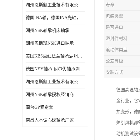
湖州恩斯凯工业技术有限公司 湖州NSK轴承
寿命
日本NSK进口轴承
包装类型
德国INA轴，德国INA光轴，德国依纳光轴
德国INA进口轴承
是否进口
湖州NSK轴承机床轴承
日本NTN进口轴承
密封件材料
湖州恩斯凯NSK进口轴承
闽台上银HIWIN滑块导轨
滚动体类型
美国KBS直线法兰轴承湖州KBS轴承
不锈钢轴承
公差等级
德国NEY轴承 耐尔优轴承湖州代理商
安装方式
进口轴承
湖州恩斯凯工业技术有限公司NSK轴承*经销商
美国KBS直线轴承
德国高温轴
湖州NSK轴承授权经销商
金行业，它
日本THK
闽台GP紧定套
损变形，德
自润滑铜套无油轴承
南昌人本调心球轴承厂家
炉引风机都
C&U人本轴承
动机测试设