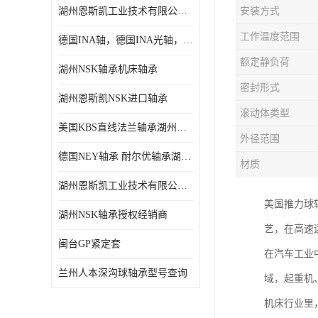
湖州恩斯凯工业技术有限公司 湖州NSK轴承
安装方式
日本NSK进口轴承
工作温度范围
德国INA轴，德国INA光轴，德国依纳光轴
德国INA进口轴承
额定静负荷
湖州NSK轴承机床轴承
日本NTN进口轴承
密封形式
湖州恩斯凯NSK进口轴承
闽台上银HIWIN滑块导轨
滚动体类型
美国KBS直线法兰轴承湖州KBS轴承
不锈钢轴承
外径范围
德国NEY轴承 耐尔优轴承湖州代理商
材质
进口轴承
湖州恩斯凯工业技术有限公司NSK轴承*经销商
美国KBS直线轴承
美国推力球
湖州NSK轴承授权经销商
艺，在高速
日本THK
闽台GP紧定套
在汽车工业
自润滑铜套无油轴承
兰州人本深沟球轴承型号查询
域，起重机
C&U人本轴承
机床行业里