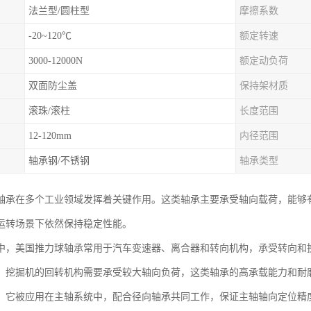
法兰型/圆柱型
摩擦系数
-20~120℃
额定转速
3000-12000N
额定动负荷
双面防尘盖
保持架材质
滚珠/滚柱
长度范围
12-120mm
内径范围
轴承钢/不锈钢
轴承类型
轴承在多个工业领域发挥着关键作用。这类轴承主要承受轴向载荷，能够
运转场景下依然保持稳定性能。
中，美国推力球轴承常用于汽车变速器、离合器和转向机构，承受转向和
、挖掘机的回转机构需要承受较大轴向负荷，这类轴承的高承载能力和耐
，它被应用在主轴系统中，配合径向轴承共同工作，保证主轴轴向定位精