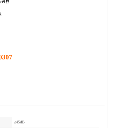
长兴县
承
0307
≤45dB