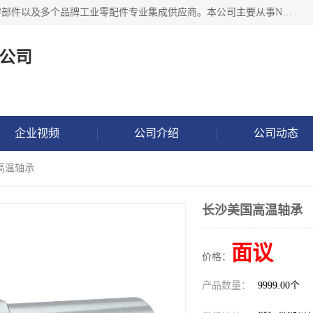
湖州恩斯凯工业技术有限公司位于湖州长兴，公司作为机械零部件以及多个品牌工业零配件专业集成供应商。本公司主要从事NSK进口轴承、SKF进口轴承、FAG进口轴承、NTN进口轴承、国产轴承：ZWZ、HRB、C&U轴承外球面轴承、导轨、丝杠、滑块、 润滑油、工业皮带及其他工业零部件的销售.
公司
企业视频
公司介绍
公司动态
高温轴承
长沙美国高温轴承
面议
价格：
产品数量：
9999.00个