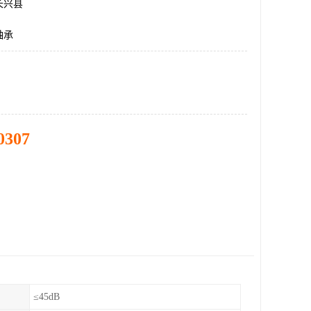
长兴县
轴承
0307
≤45dB