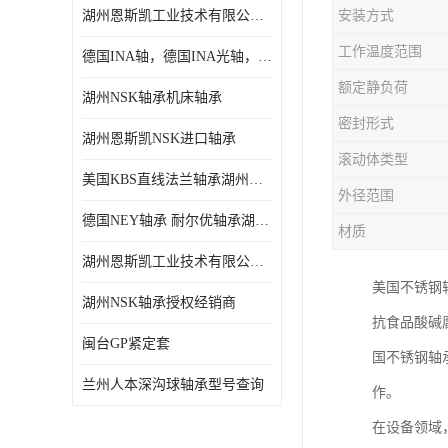
湖州恩斯凯工业技术有限公司 湖州NSK轴承
安装方式
日本NSK进口轴承
工作温度范围
德国INA轴，德国INA光轴，德国依纳光轴
德国INA进口轴承
额定静负荷
湖州NSK轴承机床轴承
日本NTN进口轴承
密封形式
湖州恩斯凯NSK进口轴承
闽台上银HIWIN滑块导轨
滚动体类型
美国KBS直线法兰轴承湖州KBS轴承
不锈钢轴承
外径范围
德国NEY轴承 耐尔优轴承湖州代理商
材质
进口轴承
湖州恩斯凯工业技术有限公司NSK轴承*经销商
美国KBS直线轴承
美国不锈钢
湖州NSK轴承授权经销商
抗食品酸碱
日本THK
闽台GP紧定套
国不锈钢轴
自润滑铜套无油轴承
兰州人本深沟球轴承型号查询
作。
C&U人本轴承
在设备领域