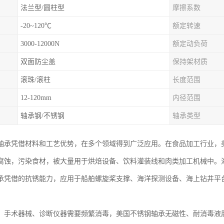
法兰型/圆柱型
摩擦系数
-20~120℃
额定转速
3000-12000N
额定动负荷
双面防尘盖
保持架材质
滚珠/滚柱
长度范围
12-120mm
内径范围
轴承钢/不锈钢
轴承类型
轴承凭借材料和工艺优势，在多个领域得到广泛应用。在食品加工行业，
腐蚀，污染食材，被大量用于烘焙设备、饮料灌装线和肉类加工机械中。
承凭借的抗锈能力，应用于船舶螺旋桨支撑、海洋探测设备、海上钻井平
，手术器械、诊断仪器需要频繁消毒，美国不锈钢轴承无磁性、耐消毒液