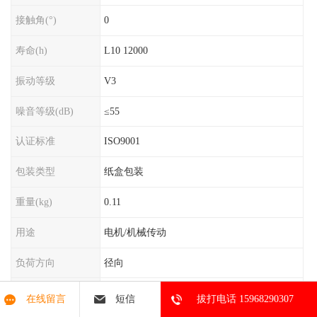
接触角(°)
0
寿命(h)
L10 12000
振动等级
V3
噪音等级(dB)
≤55
认证标准
ISO9001
包装类型
纸盒包装
重量(kg)
0.11
用途
电机/机械传动
负荷方向
径向
游隙等级
C3
在线留言
短信
拔打电话 15968290307