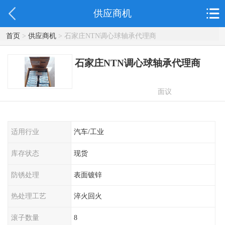
供应商机
首页
>
供应商机
> 石家庄NTN调心球轴承代理商
石家庄NTN调心球轴承代理商
面议
适用行业
汽车/工业
库存状态
现货
防锈处理
表面镀锌
热处理工艺
淬火回火
滚子数量
8