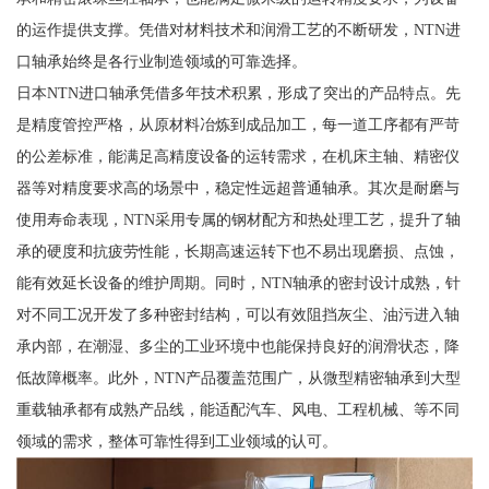
的运作提供支撑。凭借对材料技术和润滑工艺的不断研发，NTN进
口轴承始终是各行业制造领域的可靠选择。
日本NTN进口轴承凭借多年技术积累，形成了突出的产品特点。先
是精度管控严格，从原材料冶炼到成品加工，每一道工序都有严苛
的公差标准，能满足高精度设备的运转需求，在机床主轴、精密仪
器等对精度要求高的场景中，稳定性远超普通轴承。其次是耐磨与
使用寿命表现，NTN采用专属的钢材配方和热处理工艺，提升了轴
承的硬度和抗疲劳性能，长期高速运转下也不易出现磨损、点蚀，
能有效延长设备的维护周期。同时，NTN轴承的密封设计成熟，针
对不同工况开发了多种密封结构，可以有效阻挡灰尘、油污进入轴
承内部，在潮湿、多尘的工业环境中也能保持良好的润滑状态，降
低故障概率。此外，NTN产品覆盖范围广，从微型精密轴承到大型
重载轴承都有成熟产品线，能适配汽车、风电、工程机械、等不同
领域的需求，整体可靠性得到工业领域的认可。