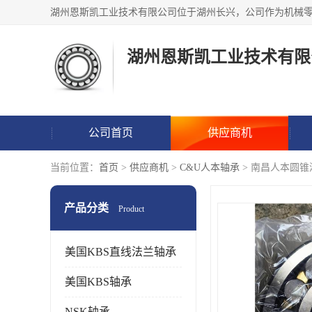
湖州恩斯凯工业技术有限
公司首页
供应商机
当前位置：
首页
>
供应商机
>
C&U人本轴承
> 南昌人本圆
产品分类
Product
美国KBS直线法兰轴承
美国KBS轴承
NSK轴承