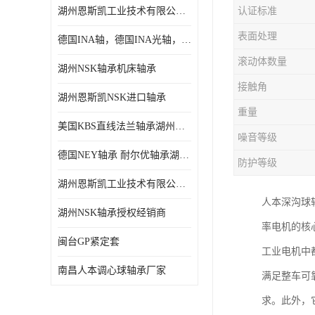
湖州恩斯凯工业技术有限公司 湖州NSK轴承
认证标准
日本NSK进口轴承
表面处理
德国INA轴，德国INA光轴，德国依纳光轴
德国INA进口轴承
滚动体数量
湖州NSK轴承机床轴承
日本NTN进口轴承
接触角
湖州恩斯凯NSK进口轴承
闽台上银HIWIN滑块导轨
重量
美国KBS直线法兰轴承湖州KBS轴承
不锈钢轴承
噪音等级
德国NEY轴承 耐尔优轴承湖州代理商
防护等级
进口轴承
湖州恩斯凯工业技术有限公司NSK轴承*经销商
美国KBS直线轴承
人本深沟球
湖州NSK轴承授权经销商
率电机的核
日本THK
闽台GP紧定套
工业电机中
自润滑铜套无油轴承
南昌人本调心球轴承厂家
满足整车可
C&U人本轴承
求。此外，