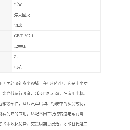
纸盒
淬火回火
钢球
GB/T 307.1
12000h
Z2
电机
于国民经济的多个领域。在电机行业，它是中小功
，能降低运行噪音、延长电机寿命，在家用电机、
速箱等部件，适应汽车启动、行驶中的多变载荷，
能看到它的应用，适配不同工况的转速与载荷需
链的本地化优势，交货周期更灵活，既能替代进口