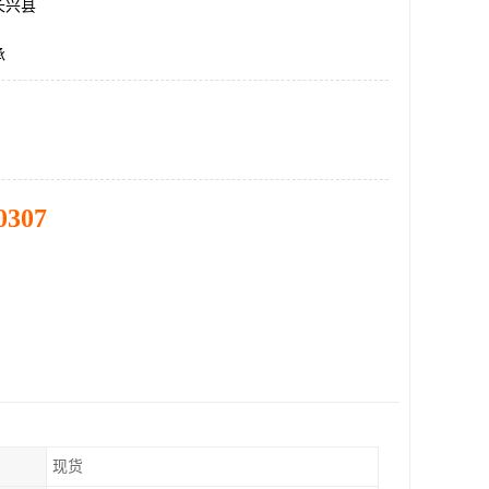
长兴县
承
0307
现货