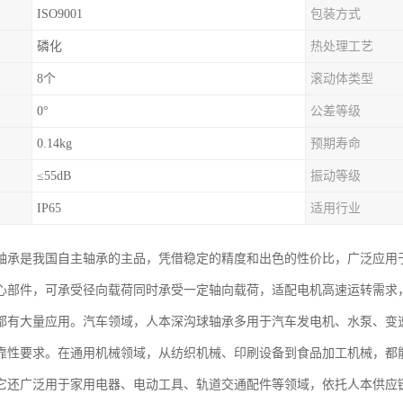
ISO9001
包装方式
磷化
热处理工艺
8个
滚动体类型
0°
公差等级
0.14kg
预期寿命
≤55dB
振动等级
IP65
适用行业
轴承是我国自主轴承的主品，凭借稳定的精度和出色的性价比，广泛应用
心部件，可承受径向载荷同时承受一定轴向载荷，适配电机高速运转需求
都有大量应用。汽车领域，人本深沟球轴承多用于汽车发电机、水泵、变
靠性要求。在通用机械领域，从纺织机械、印刷设备到食品加工机械，都
它还广泛用于家用电器、电动工具、轨道交通配件等领域，依托人本供应