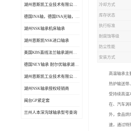
湖州恩斯凯工业技术有限公司 湖州NSK轴承
冷却方式
日本NSK进口轴承
库存状态
德国INA轴，德国INA光轴，德国依纳光轴
德国INA进口轴承
执行标准
湖州NSK轴承机床轴承
日本NTN进口轴承
耐腐蚀等级
湖州恩斯凯NSK进口轴承
闽台上银HIWIN滑块导轨
防尘性能
美国KBS直线法兰轴承湖州KBS轴承
不锈钢轴承
安装方式
德国NEY轴承 耐尔优轴承湖州代理商
进口轴承
高温轴承主
湖州恩斯凯工业技术有限公司NSK轴承*经销商
美国KBS直线轴承
热炉输送带
湖州NSK轴承授权经销商
受持续高温
日本THK
闽台GP紧定套
在、汽车涡
自润滑铜套无油轴承
兰州人本深沟球轴承型号查询
外，食品烘
C&U人本轴承
速，通过特