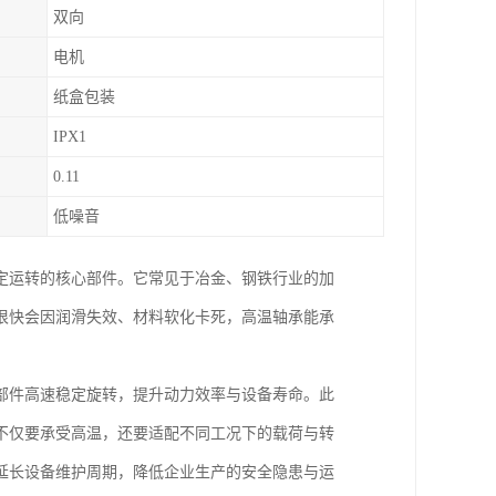
双向
电机
纸盒包装
IPX1
0.11
低噪音
定运转的核心部件。它常见于冶金、钢铁行业的加
很快会因润滑失效、材料软化卡死，高温轴承能承
部件高速稳定旋转，提升动力效率与设备寿命。此
不仅要承受高温，还要适配不同工况下的载荷与转
延长设备维护周期，降低企业生产的安全隐患与运