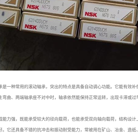
承是一种常用的滚动轴承，突出的特点是具备自动调心功能。它能有效补
生弯曲、两端轴承座不对中时，轴承依然能保持正常运转，出现卡滞或过
载能力强，既能承受较大的径向载荷，也能承受双向轴向载荷，结构设计
好。它还具备不错的抗冲击和振动耐受能力，常被用在矿山、冶金、造纸