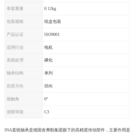
单套重量
0.12kg
包装规格
纸盒包装
产品认证
ISO9001
适用行业
电机
表面处理
磷化
轴承结构
单列
负荷方向
径向
接触角
0°
游隙等级
C3
INA直线轴承是德国舍弗勒集团旗下的高精度传动部件，主要作用是