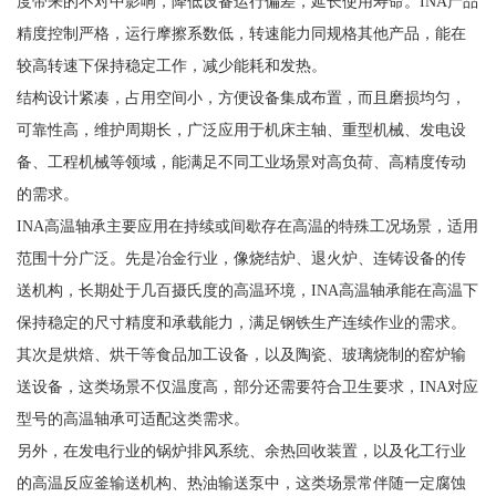
度带来的不对中影响，降低设备运行偏差，延长使用寿命。INA产品
精度控制严格，运行摩擦系数低，转速能力同规格其他产品，能在
较高转速下保持稳定工作，减少能耗和发热。
结构设计紧凑，占用空间小，方便设备集成布置，而且磨损均匀，
可靠性高，维护周期长，广泛应用于机床主轴、重型机械、发电设
备、工程机械等领域，能满足不同工业场景对高负荷、高精度传动
的需求。
INA高温轴承主要应用在持续或间歇存在高温的特殊工况场景，适用
范围十分广泛。先是冶金行业，像烧结炉、退火炉、连铸设备的传
送机构，长期处于几百摄氏度的高温环境，INA高温轴承能在高温下
保持稳定的尺寸精度和承载能力，满足钢铁生产连续作业的需求。
其次是烘焙、烘干等食品加工设备，以及陶瓷、玻璃烧制的窑炉输
送设备，这类场景不仅温度高，部分还需要符合卫生要求，INA对应
型号的高温轴承可适配这类需求。
另外，在发电行业的锅炉排风系统、余热回收装置，以及化工行业
的高温反应釜输送机构、热油输送泵中，这类场景常伴随一定腐蚀