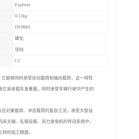
Explorer
0.12kg
ISO9001
磷化
径向
C3
。它能够同时承受径向载荷和轴向载荷，这一特性
用它来承载车身重量，同时承受车辆行驶中产生的
以应对重载荷、冲击载荷的复杂工况，承受大型设
机床主轴、轧钢设备、风力发电机的传动系统中，
轧材的加工精度。