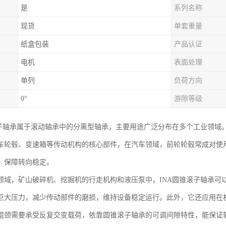
是
系列名称
现货
单套重量
纸盒包装
产品认证
电机
表面处理
单列
负荷方向
0°
游隙等级
滚子轴承属于滚动轴承中的分离型轴承，主要用途广泛分布在多个工业领域
车轮毂、变速箱等传动机构的核心部件，在汽车领域，前轮轮毂常成对使
，保障转向稳定。
领域，矿山破碎机、挖掘机的行走机构和液压泵中，INA圆锥滚子轴承可
巨大压力，减少传动部件的磨损，维持设备稳定运行。此外，它还应用在
辊颈需要承受反复交变载荷，依靠圆锥滚子轴承的可调间隙特性，能保证