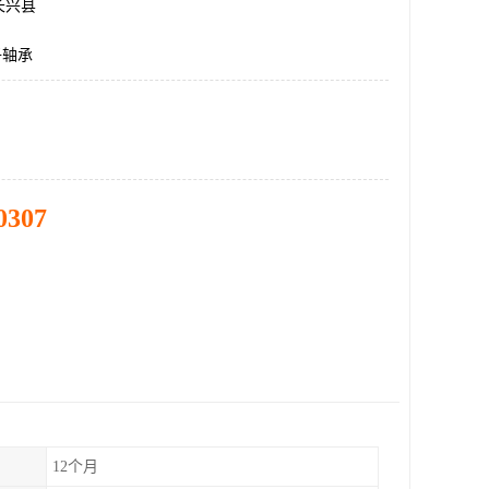
长兴县
子轴承
0307
12个月