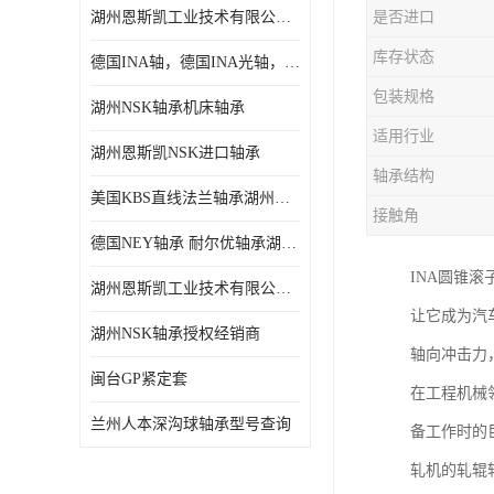
湖州恩斯凯工业技术有限公司 湖州NSK轴承
是否进口
日本NSK进口轴承
库存状态
德国INA轴，德国INA光轴，德国依纳光轴
德国INA进口轴承
包装规格
湖州NSK轴承机床轴承
日本NTN进口轴承
适用行业
湖州恩斯凯NSK进口轴承
闽台上银HIWIN滑块导轨
轴承结构
美国KBS直线法兰轴承湖州KBS轴承
不锈钢轴承
接触角
德国NEY轴承 耐尔优轴承湖州代理商
进口轴承
INA圆锥
湖州恩斯凯工业技术有限公司NSK轴承*经销商
美国KBS直线轴承
让它成为汽
湖州NSK轴承授权经销商
轴向冲击力
日本THK
闽台GP紧定套
在工程机械
自润滑铜套无油轴承
兰州人本深沟球轴承型号查询
备工作时的
C&U人本轴承
轧机的轧辊