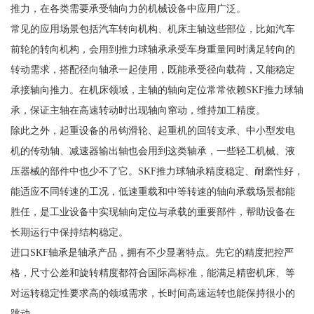
推力，在各类需要承受轴向力的机械设备中应用广泛。
常见的应用场景包括汽车转向机构、机床主轴这些部位，比如汽车
前轮的转向机构，会用到推力球轴承承受车身重量同时满足转向的
转动需求，搭配径向轴承一起使用，既能承受径向载荷，又能稳定
承接轴向推力。在机床领域，主轴的轴向定位常常依赖SKF推力球轴
承，保证主轴在高速转动时出现轴向窜动，维持加工精度。
除此之外，起重设备的吊钩滑轮、起重机的回转支承、中小型发电
机的传动轴、减速器输出轴也会用到这类轴承，一些轻工机械、液
压器械的部件中也少不了它。SKF推力球轴承精度稳定、耐磨性好，
能适应不同转速的工况，低速重载和中等转速的轴向承载场景都能
胜任，是工业设备中实现轴向定位与承载的重要部件，帮助设备在
长期运行中保持结构稳定。
进口SKF轴承是轴承产品，拥有不少显著特点。先它的精度把控严
格，尺寸公差和旋转精度都符合国际高标准，能满足精密机床、等
对运转稳定性要求高的领域需求，长时间高速运转也能保持很小的
跳动。