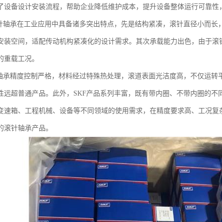
了设备设计安装流程，帮助企业降低维护成本，提升设备整体运行可靠性
滚针轴承在工业应用中具备诸多突出特点，先是结构紧凑，滚针直径小而长
安装空间，适配传动机构紧凑化的设计需求。其次承载能力出色，由于滚
的重载工况。
针轴承精度控制严格，材料经过特殊热处理，滚道表面光洁度高，不仅运转
性远超普通产品。此外，SKF产品系列丰富，既有带内圈、不带内圈的不
变速箱、工程机械、设备等不同领域的使用需求，在精度要求高、工况复
的滚针轴承产品。