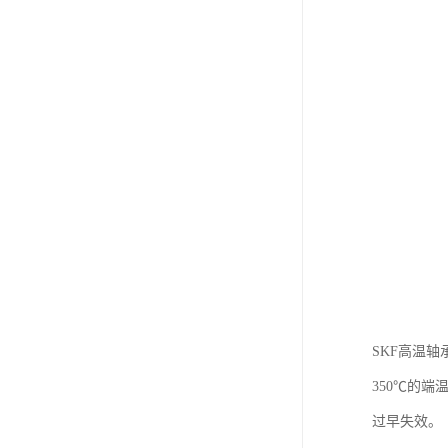
SKF高温
350℃的
过早失效。