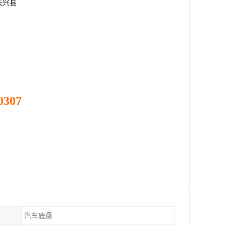
长兴县
0307
汽车底盘