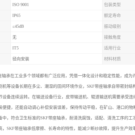
ISO 9001
包装类型
IP65
额定寿命
≤45dB
振动级别
无
接触角度
IT5
适用行业
径向安装
材料材质
带座轴承在工业多个领域都有广泛应用，凭借一体化设计和稳定性能，成为
割机等设备长期在多尘、潮湿的田间环境作业，SKF带座轴承自带密封结
节设备连续运转。在输送设备行业，皮带输送机、辊道输送机需要承受连续
装便捷，还能自动调心补偿安装误差，保持传动平稳，在矿山、港口的物
备中，符合卫生标准的SKF带座轴承，耐清洗腐蚀，适配、清洗工序的工
高，SKF带座轴承低摩擦、长寿命的特性，能减少断纱故障，提升生产效