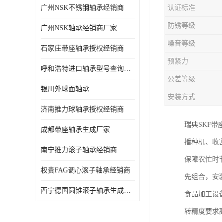
广州NSK不锈钢轴承经销商
认证标准
日本NSK进口轴承
防锈等级
广州NSK轴承经销商厂家
德国INA进口轴承
噪音等级
石家庄带座轴承授权经销商
日本NTN进口轴承
预紧力
呼和浩特进口轴承型号查询授权经销商
闽台上银HIWIN滑块导轨
公差等级
银川外球面轴承
不锈钢轴承
安装方式
济南推力球轴承授权经销商
进口轴承
瑞典SKF
成都带座轴承生成厂家
美国KBS直线轴承
播种机、收
南宁推力滚子轴承经销商
保障农忙时
日本THK
权贵FAG调心滚子轴承经销商
先组合，安
自润滑铜套无油轴承
西宁德国圆锥滚子轴承生成厂家
食品加工设
C&U人本轴承
转精度要求