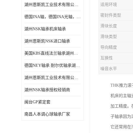
湖州恩斯凯工业技术有限公司 湖州NSK轴承
适用环境
日本NSK进口轴承
密封件类型
德国INA轴，德国INA光轴，德国依纳光轴
德国INA进口轴承
滑块长度
湖州NSK轴承机床轴承
日本NTN进口轴承
滑块类型
湖州恩斯凯NSK进口轴承
闽台上银HIWIN滑块导轨
导向精度
美国KBS直线法兰轴承湖州KBS轴承
不锈钢轴承
互换性
德国NEY轴承 耐尔优轴承湖州代理商
噪音水平
进口轴承
湖州恩斯凯工业技术有限公司NSK轴承*经销商
美国KBS直线轴承
THK推力
湖州NSK轴承授权经销商
机床的主轴
日本THK
闽台GP紧定套
加工精度。
自润滑铜套无油轴承
南昌人本调心球轴承厂家
子轴承因为
C&U人本轴承
它还常用在