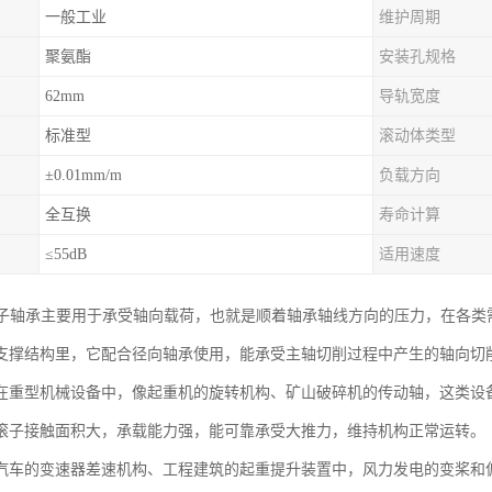
一般工业
维护周期
聚氨酯
安装孔规格
62mm
导轨宽度
标准型
滚动体类型
±0.01mm/m
负载方向
全互换
寿命计算
≤55dB
适用速度
滚子轴承主要用于承受轴向载荷，也就是顺着轴承轴线方向的压力，在各类
支撑结构里，它配合径向轴承使用，能承受主轴切削过程中产生的轴向切
在重型机械设备中，像起重机的旋转机构、矿山破碎机的传动轴，这类设备
滚子接触面积大，承载能力强，能可靠承受大推力，维持机构正常运转。
汽车的变速器差速机构、工程建筑的起重提升装置中，风力发电的变桨和