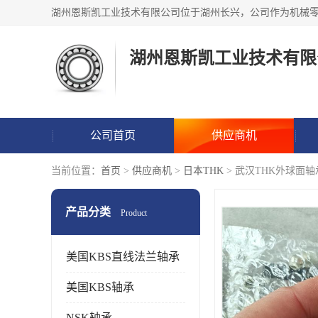
湖州恩斯凯工业技术有限
公司首页
供应商机
当前位置：
首页
>
供应商机
>
日本THK
> 武汉THK外球面
产品分类
Product
美国KBS直线法兰轴承
美国KBS轴承
NSK轴承