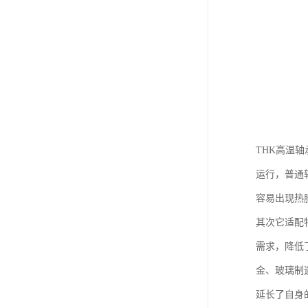
THK高温
运行，普通
容易出现热
其次它适配
需求，降低
金、玻璃制
延长了自身