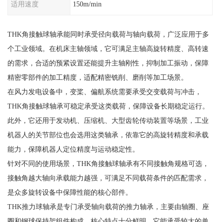
适用速度
150m/min
THK角接触球轴承能同时承受径向载荷与轴向载荷，广泛应用于多
个工业领域。在机床主轴领域，它可满足主轴高旋转精度、高转速
的需求，合适的预紧设置还能提升主轴刚性，抑制加工振动，保障
精密零部件的加工精度，适配精密铣削、磨削等加工场景。
在风力发电设备中，变桨、偏航系统需要承受交变载荷与冲击，
THK角接触球轴承可稳定承受这类载荷，保障设备长期稳定运行。
此外，它还用于发动机、压缩机、大型齿轮传动装置等场景，工业
机器人的关节部位也会选用这类轴承，依靠它的高旋转精度和承载
能力，保障机器人定位精度与运动稳定性。
针对不同的使用场景，THK角接触球轴承有不同接触角规格可选，
接触角越大轴向承载能力越强，可满足不同载荷条件的匹配需求，
是众多旋转设备中保障性能的核心部件。
THK推力球轴承是专门承受轴向载荷的推力轴承，主要由轴圈、座
圈和钢球保持架组件构成，核心特点十分鲜明。它能承受较大的单