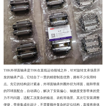
THK外球面轴承是THK在直线运动领域之外，针对旋转支承场景开
发的轴承产品，它结合了一贯的精密制造优势，拥有不少实用特
点。先它的结构设计紧凑，外球面轴承外圈外径为球面，能和带座
的凹球面配合，自动调心，解决了安装偏心、轴挠度变形带来的受
力不均问题，适配工况复杂的输送、农机等场景。其次它安装调整
便捷，带座集成化设计，不需要额外复杂的定位结构，直接将座体