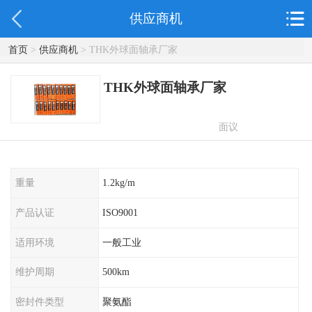
供应商机
首页
>
供应商机
> THK外球面轴承厂家
THK外球面轴承厂家
面议
重量
1.2kg/m
产品认证
ISO9001
适用环境
一般工业
维护周期
500km
密封件类型
聚氨酯