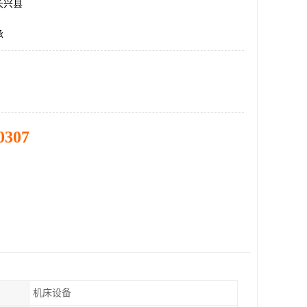
长兴县
承
0307
机床设备