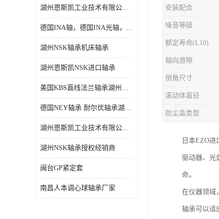
湖州恩斯凯工业技术有限公司 湖州NSK轴承
安装配合
日本NSK进口轴承
噪音等级
德国INA轴，德国INA光轴，德国依纳光轴
德国INA进口轴承
额定寿命(L10)
湖州NSK轴承机床轴承
日本NTN进口轴承
轴向游隙
湖州恩斯凯NSK进口轴承
闽台上银HIWIN滑块导轨
倒角尺寸
美国KBS直线法兰轴承湖州KBS轴承
不锈钢轴承
滚动体直径
德国NEY轴承 耐尔优轴承湖州代理商
防尘盖类型
进口轴承
湖州恩斯凯工业技术有限公司NSK轴承*经销商
美国KBS直线轴承
日本EZO
湖州NSK轴承授权经销商
驱动器、光
日本THK
闽台GP紧定套
命。
自润滑铜套无油轴承
南昌人本调心球轴承厂家
在仪器领域
C&U人本轴承
轴承可以适