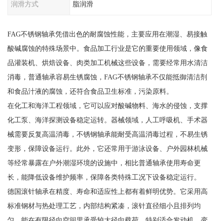
润滑方式
脂润滑
FAG不锈钢轴承凭借出色的耐腐蚀性能，主要应用在潮湿、易接触
酸碱腐蚀的特殊场景中。食品加工行业是它的重要使用领域，像食
品灌装机、烘焙设备、肉类加工机械这些设备，需要经常用水清洁
消毒，普通轴承容易生锈腐蚀，FAG不锈钢轴承不仅能抵御清洁剂
和食品汁液的腐蚀，还符合食品卫生标准，污染原料。
在化工和海洋工程领域，它可以应对酸碱物料、海水的侵蚀，支撑
化工泵、海洋探测设备稳定运转。器械领域，人工呼吸机、手术器
械需要反复高温消毒，不锈钢轴承能耐受高温消毒过程，不易生锈
变形，保障设备运行。此外，它还常用于游泳设备、户外园林机械
等经常暴露在户外潮湿环境的设施中，相比普通轴承使用寿命更
长，能降低设备维护频率，保障各类特殊工况下设备稳定运行。
德国滚针轴承在精度、寿命和适应性上都有着鲜明优势。它采用高
标准钢材与热处理工艺，内部结构紧凑，滚针直径细小且排列均
匀，能在有限径向空间里承受较大径向载荷，特别适合发动机、变