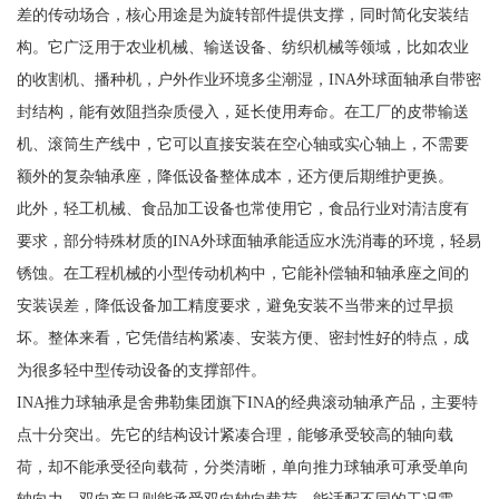
差的传动场合，核心用途是为旋转部件提供支撑，同时简化安装结
构。它广泛用于农业机械、输送设备、纺织机械等领域，比如农业
的收割机、播种机，户外作业环境多尘潮湿，INA外球面轴承自带密
封结构，能有效阻挡杂质侵入，延长使用寿命。在工厂的皮带输送
机、滚筒生产线中，它可以直接安装在空心轴或实心轴上，不需要
额外的复杂轴承座，降低设备整体成本，还方便后期维护更换。
此外，轻工机械、食品加工设备也常使用它，食品行业对清洁度有
要求，部分特殊材质的INA外球面轴承能适应水洗消毒的环境，轻易
锈蚀。在工程机械的小型传动机构中，它能补偿轴和轴承座之间的
安装误差，降低设备加工精度要求，避免安装不当带来的过早损
坏。整体来看，它凭借结构紧凑、安装方便、密封性好的特点，成
为很多轻中型传动设备的支撑部件。
INA推力球轴承是舍弗勒集团旗下INA的经典滚动轴承产品，主要特
点十分突出。先它的结构设计紧凑合理，能够承受较高的轴向载
荷，却不能承受径向载荷，分类清晰，单向推力球轴承可承受单向