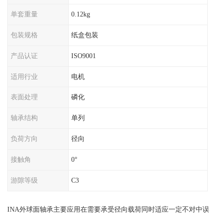
单套重量
0.12kg
包装规格
纸盒包装
产品认证
ISO9001
适用行业
电机
表面处理
磷化
轴承结构
单列
负荷方向
径向
接触角
0°
游隙等级
C3
INA外球面轴承主要应用在需要承受径向载荷同时适应一定不对中误