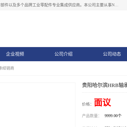
湖州恩斯凯工业技术有限公司位于湖州长兴，公司作为机械零部件以及多个品牌工业零配件专业集成供应商。本公司主要从事NSK进口轴承、SKF进口轴承、FAG进口轴承、NTN进口轴承、国产轴承：ZWZ、HRB、C&U轴承外球面轴承、导轨、丝杠、滑块、 润滑油、工业皮带及其他工业零部件的销售.
企业视频
公司介绍
公司动态
轴承经销商
贵阳哈尔滨HRB轴
面议
价格：
产品数量：
9999.00个