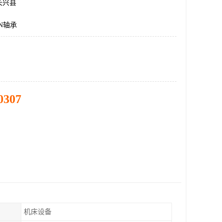
长兴县
EN轴承
0307
机床设备