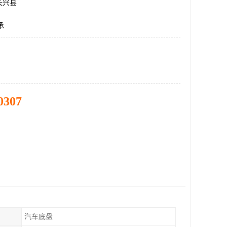
长兴县
承
0307
汽车底盘