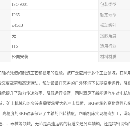
ISO 9001
包装类型
IP65
额定寿命
≤45dB
振动级别
无
接触角度
IT5
适用行业
径向安装
材料材质
进口轴承凭借的制造工艺和稳定的性能，被广泛应用于多个工业领域。在风
承受交变载荷和高速转动，帮助设备在恶劣的户外环境下长期稳定运行，降
F轴承提升了动力传递效率，降低运行噪音，同时满足了新能源汽车对电机
域，矿山机械和冶金设备需要承受大的冲击载荷，SKF轴承的高耐磨性和
，高精度的SKF轴承保证了主轴的回转精度，帮助机床实现精密加工，满
通、、器械等领域，无论是高速运转的轨道交通列车轴箱，还是精密设备