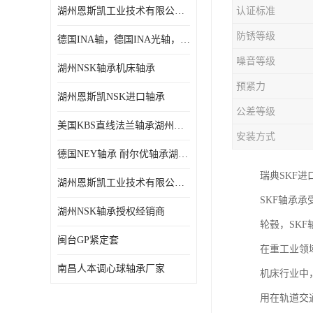
湖州恩斯凯工业技术有限公司 湖州NSK轴承
认证标准
日本NSK进口轴承
防锈等级
德国INA轴，德国INA光轴，德国依纳光轴
德国INA进口轴承
噪音等级
湖州NSK轴承机床轴承
日本NTN进口轴承
预紧力
湖州恩斯凯NSK进口轴承
闽台上银HIWIN滑块导轨
公差等级
美国KBS直线法兰轴承湖州KBS轴承
不锈钢轴承
安装方式
德国NEY轴承 耐尔优轴承湖州代理商
进口轴承
瑞典SKF
湖州恩斯凯工业技术有限公司NSK轴承*经销商
美国KBS直线轴承
SKF轴承
湖州NSK轴承授权经销商
轮毂，SK
日本THK
闽台GP紧定套
在重工业领
自润滑铜套无油轴承
南昌人本调心球轴承厂家
机床行业中
C&U人本轴承
用在轨道交