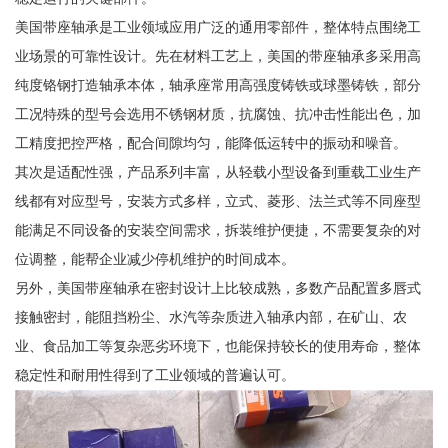
美国带座轴承是工业领域应用广泛的通用零部件，整体特点围绕工
业场景的可靠性设计。先在材料工艺上，美国的带座轴承多采用高
纯度铬钢打造轴承本体，轴承座常用高强度铸铁或球墨铸铁，部分
工况特殊的型号会选用不锈钢材质，抗腐蚀、抗冲击性能出色，加
工精度把控严格，配合间隙均匀，能降低运转中的振动和噪音。
其次是适配性强，产品系列丰富，从轻载小型设备到重载工业生产
线都有对应型号，安装方式多样，立式、菱形、法兰式等不同座型
能满足不同设备的安装空间需求，拆装维护便捷，不需要复杂的对
位调整，能帮企业减少停机维护的时间成本。
另外，美国带座轴承在密封设计上比较成熟，多数产品配置多唇式
接触密封，能阻挡粉尘、水汽等杂质进入轴承内部，在矿山、农
业、食品加工等复杂恶劣环境下，也能保持较长的使用寿命，整体
稳定性和耐用性得到了工业领域的普遍认可。