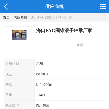
供应商机
首页
>
供应商机
> 海口FAG圆锥滚子轴承厂家
海口FAG圆锥滚子轴承厂家
面议
游隙组别
C3组
认证
ISO9001
寿命
L10 12000h
重量
0.14kg
包装类型
原厂包装