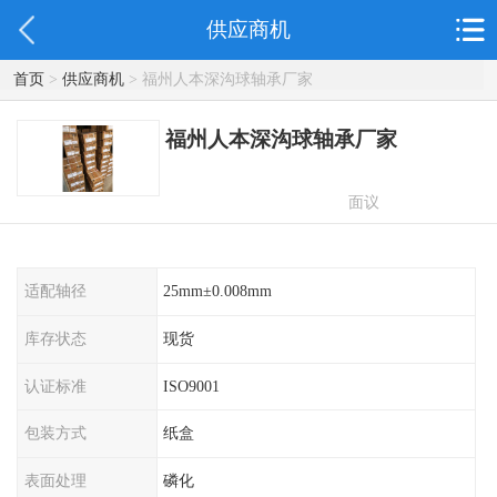
供应商机
首页
>
供应商机
> 福州人本深沟球轴承厂家
福州人本深沟球轴承厂家
面议
适配轴径
25mm±0.008mm
库存状态
现货
认证标准
ISO9001
包装方式
纸盒
表面处理
磷化