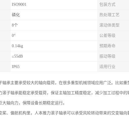
ISO9001
包装方式
磷化
热处理工艺
8个
滚动体类型
0°
公差等级
0.14kg
预期寿命
≤55dB
振动等级
IP65
适用行业
子轴承主要承受较大的轴向载荷，在很多重型机械领域应用广泛。比如重
力滚子轴承能稳定承受载荷，保证主轴加工精度稳定，减少加工过程中的
巨大轴向力，保障设备长期稳定运行。
变桨、偏航机构里，人本推力滚子轴承可以承受风轮转动带来的交变轴向