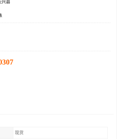
长兴县
承
0307
现货