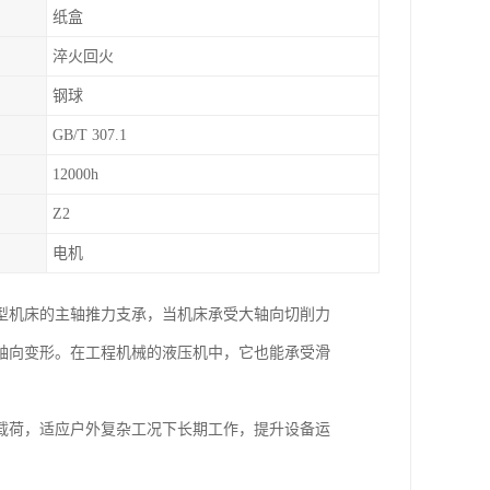
纸盒
淬火回火
钢球
GB/T 307.1
12000h
Z2
电机
型机床的主轴推力支承，当机床承受大轴向切削力
轴向变形。在工程机械的液压机中，它也能承受滑
载荷，适应户外复杂工况下长期工作，提升设备运