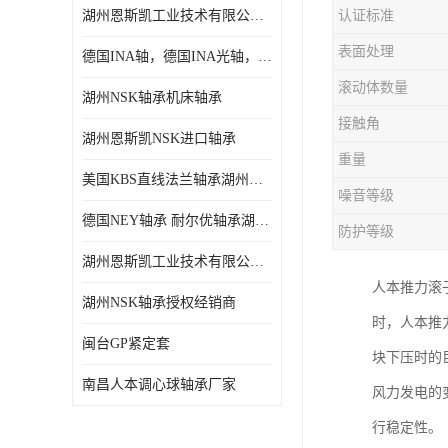
湖州恩斯凯工业技术有限公司 湖州NSK轴承
认证标准
日本NSK进口轴承
表面处理
德国INA轴，德国INA光轴，德国依纳光轴
德国INA进口轴承
滚动体数量
湖州NSK轴承机床轴承
日本NTN进口轴承
接触角
湖州恩斯凯NSK进口轴承
闽台上银HIWIN滑块导轨
重量
美国KBS直线法兰轴承湖州KBS轴承
不锈钢轴承
噪音等级
德国NEY轴承 耐尔优轴承湖州代理商
防护等级
进口轴承
湖州恩斯凯工业技术有限公司NSK轴承*经销商
美国KBS直线轴承
人本推力滚
湖州NSK轴承授权经销商
时，人本推
日本THK
闽台GP紧定套
块下压时的
自润滑铜套无油轴承
南昌人本调心球轴承厂家
风力发电的
C&U人本轴承
行稳定性。