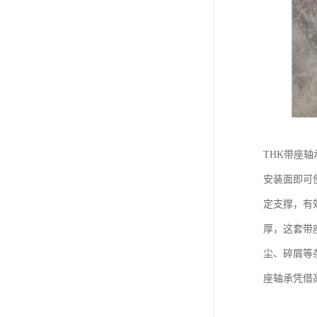
THK带座
安装面即可
定支撑，有
厚，这套带
尘、碎屑等
座轴承凭借