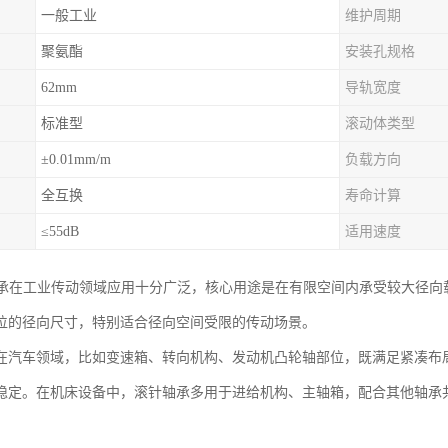
一般工业
维护周期
聚氨酯
安装孔规格
62mm
导轨宽度
标准型
滚动体类型
±0.01mm/m
负载方向
全互换
寿命计算
≤55dB
适用速度
轴承在工业传动领域应用十分广泛，核心用途是在有限空间内承受较大径向
位的径向尺寸，特别适合径向空间受限的传动场景。
在汽车领域，比如变速箱、转向机构、发动机凸轮轴部位，既满足紧凑布
稳定。在机床设备中，滚针轴承多用于进给机构、主轴箱，配合其他轴承