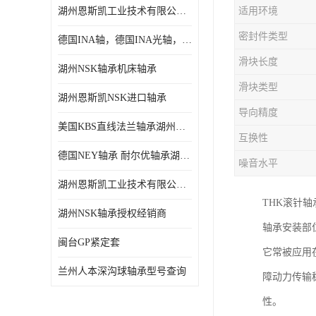
湖州恩斯凯工业技术有限公司 湖州NSK轴承
适用环境
日本NSK进口轴承
密封件类型
德国INA轴，德国INA光轴，德国依纳光轴
德国INA进口轴承
滑块长度
湖州NSK轴承机床轴承
日本NTN进口轴承
滑块类型
湖州恩斯凯NSK进口轴承
闽台上银HIWIN滑块导轨
导向精度
美国KBS直线法兰轴承湖州KBS轴承
不锈钢轴承
互换性
德国NEY轴承 耐尔优轴承湖州代理商
噪音水平
进口轴承
湖州恩斯凯工业技术有限公司NSK轴承*经销商
美国KBS直线轴承
THK滚针
湖州NSK轴承授权经销商
轴承安装部
日本THK
闽台GP紧定套
它常被应用
自润滑铜套无油轴承
兰州人本深沟球轴承型号查询
障动力传输
C&U人本轴承
性。