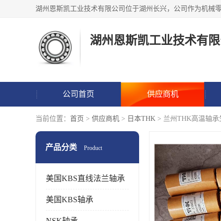
湖州恩斯凯工业技术有限
公司首页
供应商机
当前位置：
首页
>
供应商机
>
日本THK
> 兰州THK高温轴
产品分类
Product
美国KBS直线法兰轴承
美国KBS轴承
NSK轴承