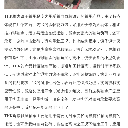
THK推力滚子轴承是专为承受轴向载荷设计的轴承产品，主要特点
体现在几个方面。先它的承载能力强，采用滚子作为滚动体，相比
推力球轴承，滚子与滚道是线接触，能承受更大的轴向负荷，还可
承受一定的冲击载荷，适合重载工况。其次结构紧凑，滚子通过保
持架均匀分隔，能减少摩擦磨损和振动，提升运转稳定性，在相同
载荷条件下，比推力球轴承的轴向尺寸更小，便于设备的小型化设
计。THK的产品精度控制严格，滚道加工精度高，运行时摩擦系数
低，转速适应性比普通推力滚子轴承，还能调整游隙，满足不同设
备的装配要求。它的耐用性出色，表面经过特殊处理，抗磨损和抗
疲劳性能，能延长使用寿命，减少维护频次。目前这类轴承广泛应
用于机床主轴、起重机械、冶金设备、发电机等对轴向承载要求高
的设备中，适配多种复杂的工业工况。
THK角接触球轴承主要适用于需要同时承受径向载荷和轴向载荷的
场景，也可承受纯轴向载荷，能在较高转速工况下稳定工作，应用