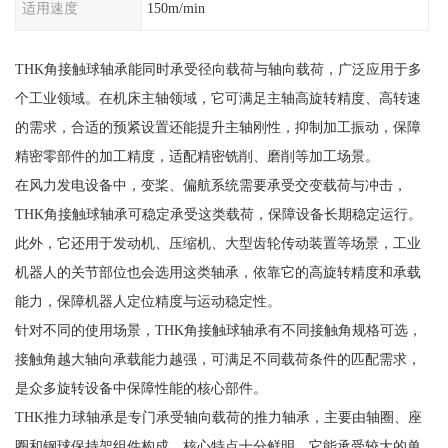
适用速度
150m/min
THK角接触球轴承能同时承受径向载荷与轴向载荷，广泛应用于多
个工业领域。在机床主轴领域，它可满足主轴高旋转精度、高转速
的需求，合适的预紧设置还能提升主轴刚性，抑制加工振动，保障
精密零部件的加工精度，适配精密铣削、磨削等加工场景。
在风力发电设备中，变桨、偏航系统需要承受交变载荷与冲击，
THK角接触球轴承可稳定承受这类载荷，保障设备长期稳定运行。
此外，它还用于发动机、压缩机、大型齿轮传动装置等场景，工业
机器人的关节部位也会选用这类轴承，依靠它的高旋转精度和承载
能力，保障机器人定位精度与运动稳定性。
针对不同的使用场景，THK角接触球轴承有不同接触角规格可选，
接触角越大轴向承载能力越强，可满足不同载荷条件的匹配需求，
是众多旋转设备中保障性能的核心部件。
THK推力球轴承是专门承受轴向载荷的推力轴承，主要由轴圈、座
圈和钢球保持架组件构成，核心特点十分鲜明。它能承受较大的单