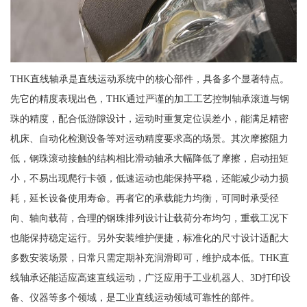
THK直线轴承是直线运动系统中的核心部件，具备多个显著特点。
先它的精度表现出色，THK通过严谨的加工工艺控制轴承滚道与钢
珠的精度，配合低游隙设计，运动时重复定位误差小，能满足精密
机床、自动化检测设备等对运动精度要求高的场景。其次摩擦阻力
低，钢珠滚动接触的结构相比滑动轴承大幅降低了摩擦，启动扭矩
小，不易出现爬行卡顿，低速运动也能保持平稳，还能减少动力损
耗，延长设备使用寿命。再者它的承载能力均衡，可同时承受径
向、轴向载荷，合理的钢珠排列设计让载荷分布均匀，重载工况下
也能保持稳定运行。另外安装维护便捷，标准化的尺寸设计适配大
多数安装场景，日常只需定期补充润滑即可，维护成本低。THK直
线轴承还能适应高速直线运动，广泛应用于工业机器人、3D打印设
备、仪器等多个领域，是工业直线运动领域可靠性的部件。