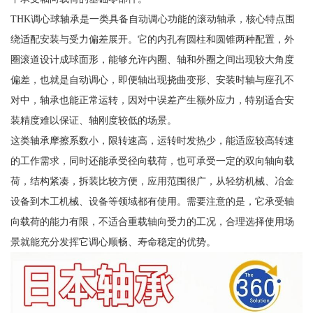
THK调心球轴承是一类具备自动调心功能的滚动轴承，核心特点围
绕适配安装与受力偏差展开。它的内孔有圆柱和圆锥两种配置，外
圈滚道设计成球面形，能够允许内圈、轴和外圈之间出现较大角度
偏差，也就是自动调心，即便轴出现挠曲变形、安装时轴与座孔不
对中，轴承也能正常运转，因对中误差产生额外应力，特别适合安
装精度难以保证、轴刚度较低的场景。
这类轴承摩擦系数小，限转速高，运转时发热少，能适应较高转速
的工作需求，同时还能承受径向载荷，也可承受一定的双向轴向载
荷，结构紧凑，拆装比较方便，应用范围很广，从轻纺机械、冶金
设备到木工机械、设备等领域都有使用。需要注意的是，它承受轴
向载荷的能力有限，不适合重载轴向受力的工况，合理选择使用场
景就能充分发挥它调心顺畅、寿命稳定的优势。