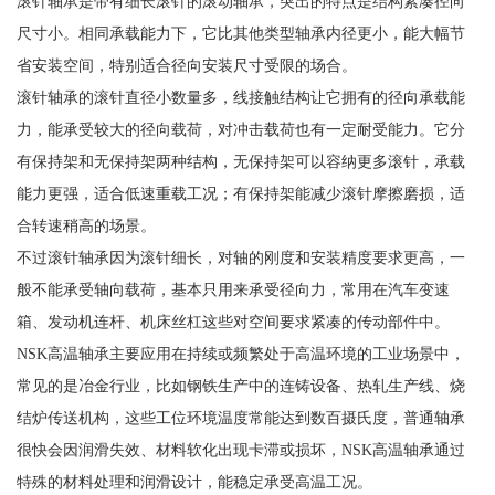
滚针轴承是带有细长滚针的滚动轴承，突出的特点是结构紧凑径向
尺寸小。相同承载能力下，它比其他类型轴承内径更小，能大幅节
省安装空间，特别适合径向安装尺寸受限的场合。
滚针轴承的滚针直径小数量多，线接触结构让它拥有的径向承载能
力，能承受较大的径向载荷，对冲击载荷也有一定耐受能力。它分
有保持架和无保持架两种结构，无保持架可以容纳更多滚针，承载
能力更强，适合低速重载工况；有保持架能减少滚针摩擦磨损，适
合转速稍高的场景。
不过滚针轴承因为滚针细长，对轴的刚度和安装精度要求更高，一
般不能承受轴向载荷，基本只用来承受径向力，常用在汽车变速
箱、发动机连杆、机床丝杠这些对空间要求紧凑的传动部件中。
NSK高温轴承主要应用在持续或频繁处于高温环境的工业场景中，
常见的是冶金行业，比如钢铁生产中的连铸设备、热轧生产线、烧
结炉传送机构，这些工位环境温度常能达到数百摄氏度，普通轴承
很快会因润滑失效、材料软化出现卡滞或损坏，NSK高温轴承通过
特殊的材料处理和润滑设计，能稳定承受高温工况。