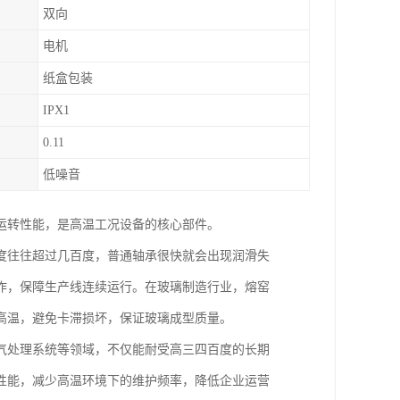
双向
电机
纸盒包装
IPX1
0.11
低噪音
运转性能，是高温工况设备的核心部件。
度往往超过几百度，普通轴承很快就会出现润滑失
作，保障生产线连续运行。在玻璃制造行业，熔窑
高温，避免卡滞损坏，保证玻璃成型质量。
气处理系统等领域，不仅能耐受高三四百度的长期
性能，减少高温环境下的维护频率，降低企业运营