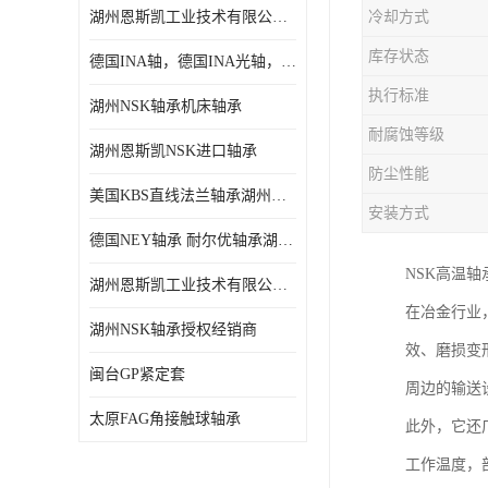
湖州恩斯凯工业技术有限公司 湖州NSK轴承
冷却方式
日本NSK进口轴承
库存状态
德国INA轴，德国INA光轴，德国依纳光轴
德国INA进口轴承
执行标准
湖州NSK轴承机床轴承
日本NTN进口轴承
耐腐蚀等级
湖州恩斯凯NSK进口轴承
闽台上银HIWIN滑块导轨
防尘性能
美国KBS直线法兰轴承湖州KBS轴承
不锈钢轴承
安装方式
德国NEY轴承 耐尔优轴承湖州代理商
进口轴承
NSK高温
湖州恩斯凯工业技术有限公司NSK轴承*经销商
美国KBS直线轴承
在冶金行业
湖州NSK轴承授权经销商
效、磨损变
日本THK
闽台GP紧定套
周边的输送
自润滑铜套无油轴承
太原FAG角接触球轴承
此外，它还
C&U人本轴承
工作温度，