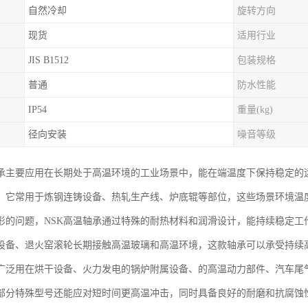
自然冷却
旋转方向
现货
适用行业
JIS B1512
包装规格
普通
防水性能
IP54
重量(kg)
径向安装
噪音等级
轴承主要应用在长期处于高温环境的工业场景中，能在端温度下保持稳定的
，它常用于炼钢连铸设备、热轧生产线、炉底辊等部位，这些场景环境温
形的问题，NSK高温轴承通过特殊的耐热材料和润滑设计，能持续稳定工
设备、退火窑滚轮长期接触高温玻璃和高温环境，这款轴承可以承受持续
广泛用在烘干设备、火力发电的锅炉附属设备、的高温动力部件、汽车尾
部分特殊型号还能应对短时间更高温冲击，同时具备良好的耐磨和抗腐蚀