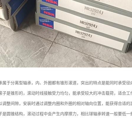
承属于分离型轴承，内、外圈都有锥形滚道，突出的特点是能同时承受径
滚子是锥形的，滚动时线接触受力均匀，能承受较大的冲击载荷，适合工
以调整间隙，安装时通过调整内圈和外圈的相对轴向位置，能获得合适的
子是圆锥结构，滚动过程中会产生内摩擦力，相比球轴承转速一般要低一
汽车轮轴、机床主轴、减速器、起重机滚轮这些部位，能满足大载荷、中