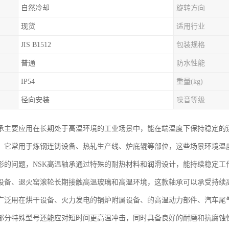
自然冷却
旋转方向
现货
适用行业
JIS B1512
包装规格
普通
防水性能
IP54
重量(kg)
径向安装
噪音等级
轴承主要应用在长期处于高温环境的工业场景中，能在端温度下保持稳定的
，它常用于炼钢连铸设备、热轧生产线、炉底辊等部位，这些场景环境温
形的问题，NSK高温轴承通过特殊的耐热材料和润滑设计，能持续稳定工
设备、退火窑滚轮长期接触高温玻璃和高温环境，这款轴承可以承受持续
广泛用在烘干设备、火力发电的锅炉附属设备、的高温动力部件、汽车尾
部分特殊型号还能应对短时间更高温冲击，同时具备良好的耐磨和抗腐蚀