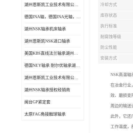
湖州恩斯凯工业技术有限公司 湖州NSK轴承
冷却方式
日本NSK进口轴承
库存状态
德国INA轴，德国INA光轴，德国依纳光轴
德国INA进口轴承
执行标准
湖州NSK轴承机床轴承
日本NTN进口轴承
耐腐蚀等级
湖州恩斯凯NSK进口轴承
闽台上银HIWIN滑块导轨
防尘性能
美国KBS直线法兰轴承湖州KBS轴承
不锈钢轴承
安装方式
德国NEY轴承 耐尔优轴承湖州代理商
进口轴承
NSK高温
湖州恩斯凯工业技术有限公司NSK轴承*经销商
美国KBS直线轴承
在冶金行业
湖州NSK轴承授权经销商
效、磨损变
日本THK
闽台GP紧定套
周边的输送
自润滑铜套无油轴承
太原FAG角接触球轴承
此外，它还
C&U人本轴承
工作温度，