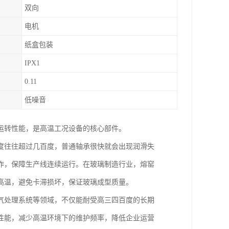
双向
电机
纸盒包装
IPX1
0.11
低噪音
运转性能，是高温工况设备的核心部件。
度往往超过几百度，普通轴承很快就会出现润滑失
作，保障生产线连续运行。在玻璃制造行业，熔窑
高温，避免卡滞损坏，保证玻璃成型质量。
气处理系统等领域，不仅能耐受高三四百度的长期
性能，减少高温环境下的维护频率，降低企业运营