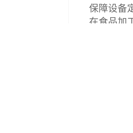
保障设备
在食品加
承，可满
包装机和
品安全生
在农业机
簸、多粉
阻挡杂质
行。
此外，它