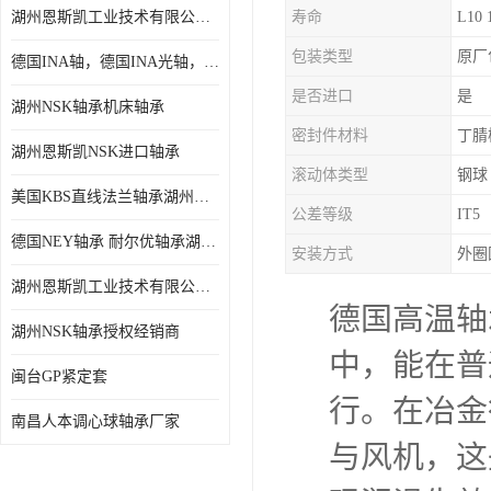
湖州恩斯凯工业技术有限公司 湖州NSK轴承
寿命
L10 
日本NSK进口轴承
包装类型
原厂
德国INA轴，德国INA光轴，德国依纳光轴
德国INA进口轴承
是否进口
是
湖州NSK轴承机床轴承
日本NTN进口轴承
密封件材料
丁腈
湖州恩斯凯NSK进口轴承
闽台上银HIWIN滑块导轨
滚动体类型
钢球
美国KBS直线法兰轴承湖州KBS轴承
不锈钢轴承
公差等级
IT5
德国NEY轴承 耐尔优轴承湖州代理商
安装方式
外圈
进口轴承
湖州恩斯凯工业技术有限公司NSK轴承*经销商
美国KBS直线轴承
德国高温轴
湖州NSK轴承授权经销商
日本THK
中，能在普
闽台GP紧定套
行。在冶金
自润滑铜套无油轴承
南昌人本调心球轴承厂家
与风机，这
C&U人本轴承