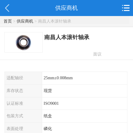
供应商机
首页
>
供应商机
> 南昌人本滚针轴承
南昌人本滚针轴承
面议
适配轴径
25mm±0.008mm
库存状态
现货
认证标准
ISO9001
包装方式
纸盒
表面处理
磷化