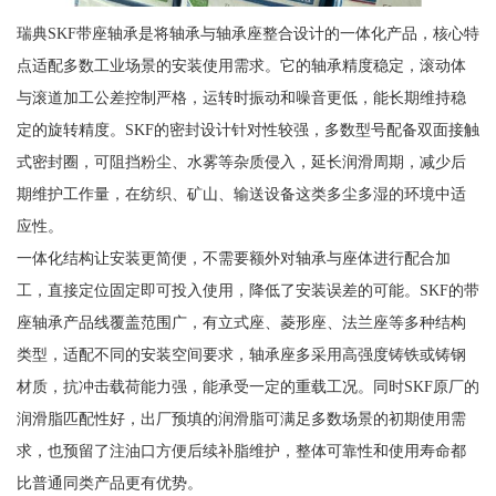
瑞典SKF带座轴承是将轴承与轴承座整合设计的一体化产品，核心特
点适配多数工业场景的安装使用需求。它的轴承精度稳定，滚动体
与滚道加工公差控制严格，运转时振动和噪音更低，能长期维持稳
定的旋转精度。SKF的密封设计针对性较强，多数型号配备双面接触
式密封圈，可阻挡粉尘、水雾等杂质侵入，延长润滑周期，减少后
期维护工作量，在纺织、矿山、输送设备这类多尘多湿的环境中适
应性。
一体化结构让安装更简便，不需要额外对轴承与座体进行配合加
工，直接定位固定即可投入使用，降低了安装误差的可能。SKF的带
座轴承产品线覆盖范围广，有立式座、菱形座、法兰座等多种结构
类型，适配不同的安装空间要求，轴承座多采用高强度铸铁或铸钢
材质，抗冲击载荷能力强，能承受一定的重载工况。同时SKF原厂的
润滑脂匹配性好，出厂预填的润滑脂可满足多数场景的初期使用需
求，也预留了注油口方便后续补脂维护，整体可靠性和使用寿命都
比普通同类产品更有优势。