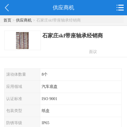
供应商机
首页
>
供应商机
> 石家庄skf带座轴承经销商
石家庄skf带座轴承经销商
面议
滚动体数量
8个
应用领域
汽车底盘
认证标准
ISO 9001
包装类型
纸盒
防锈等级
IP65