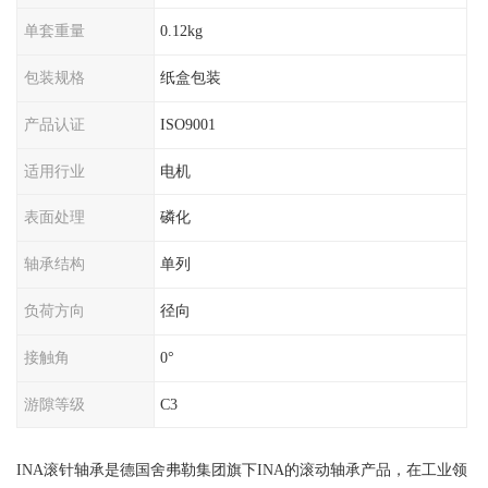
单套重量
0.12kg
包装规格
纸盒包装
产品认证
ISO9001
适用行业
电机
表面处理
磷化
轴承结构
单列
负荷方向
径向
接触角
0°
游隙等级
C3
INA滚针轴承是德国舍弗勒集团旗下INA的滚动轴承产品，在工业领