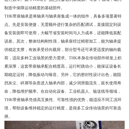
制造中保障运动精度的基础部件。
THK带座轴承是将轴承与轴承座集成一体的组件，具备多项显著特
点。先是安装便捷，无需额外进行复杂的匹配调试，直接固定到设
备安装面即可使用，大幅节省安装时间与人力成本，还能降低装配
误差。其次，整体结构刚性强，轴承座经过精密加工，能为轴承提
供稳定支撑，有效承受径向载荷，部分型号还可承受适度的轴向载
荷，适应多种工业场景的受力需求。THK本身在传动部件研发上积
累深厚，这套带座轴承配合精度高，运行时跳动小，能保证设备长
期稳定运转，降低振动与噪音。另外，它的密封性设计出色，能阻
挡灰尘、碎屑等杂质进入轴承内部，减少润滑脂流失，延长使用寿
命，降低维护频率。在自动化设备、工业机器人、输送线等领域，
THK带座轴承凭借高互换性、可靠性强的优势，能适应不同工况环
境，帮助设备维持稳定的运行精度，是很多工业传动场景的可靠选
择。