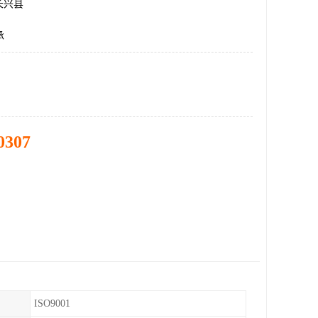
长兴县
承
0307
ISO9001