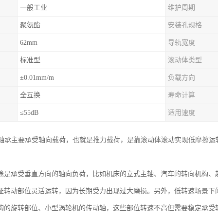
一般工业
维护周期
聚氨酯
安装孔规格
62mm
导轨宽度
标准型
滚动体类型
±0.01mm/m
负载方向
全互换
寿命计算
≤55dB
适用速度
球轴承主要承受轴向载荷，也就是推力载荷，是靠滚动体滚动实现低摩擦运
途是承受垂直方向的轴向负荷，比如机床的立式主轴、汽车的转向机构、
证转动部位灵活运转，因为长期受力出现过大磨损。另外，低转速场景下
钩的旋转部位、小型涡轮机的传动轴，这些部位转速不高但需要稳定承受轴