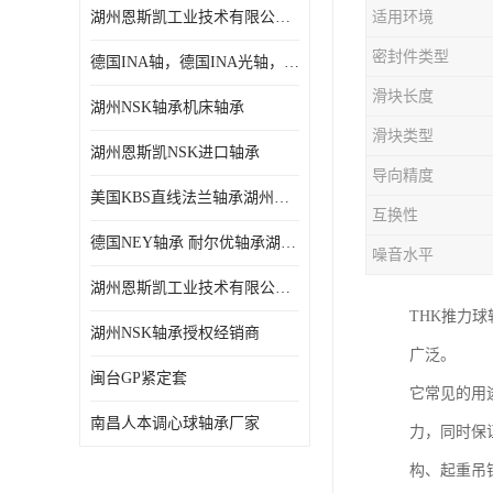
湖州恩斯凯工业技术有限公司 湖州NSK轴承
适用环境
日本NSK进口轴承
密封件类型
德国INA轴，德国INA光轴，德国依纳光轴
德国INA进口轴承
滑块长度
湖州NSK轴承机床轴承
日本NTN进口轴承
滑块类型
湖州恩斯凯NSK进口轴承
闽台上银HIWIN滑块导轨
导向精度
美国KBS直线法兰轴承湖州KBS轴承
不锈钢轴承
互换性
德国NEY轴承 耐尔优轴承湖州代理商
噪音水平
进口轴承
湖州恩斯凯工业技术有限公司NSK轴承*经销商
美国KBS直线轴承
THK推力
湖州NSK轴承授权经销商
广泛。
日本THK
闽台GP紧定套
它常见的用
自润滑铜套无油轴承
南昌人本调心球轴承厂家
力，同时保
C&U人本轴承
构、起重吊