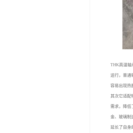
THK高温
运行，普通
容易出现热
其次它适配
需求，降低
金、玻璃制
延长了自身