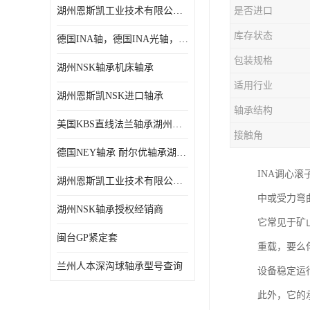
湖州恩斯凯工业技术有限公司 湖州NSK轴承
是否进口
日本NSK进口轴承
库存状态
德国INA轴，德国INA光轴，德国依纳光轴
德国INA进口轴承
包装规格
湖州NSK轴承机床轴承
日本NTN进口轴承
适用行业
湖州恩斯凯NSK进口轴承
闽台上银HIWIN滑块导轨
轴承结构
美国KBS直线法兰轴承湖州KBS轴承
不锈钢轴承
接触角
德国NEY轴承 耐尔优轴承湖州代理商
进口轴承
INA调心
湖州恩斯凯工业技术有限公司NSK轴承*经销商
美国KBS直线轴承
中或受力弯
湖州NSK轴承授权经销商
它常见于矿
日本THK
闽台GP紧定套
重载，要么
自润滑铜套无油轴承
兰州人本深沟球轴承型号查询
设备稳定运
C&U人本轴承
此外，它的