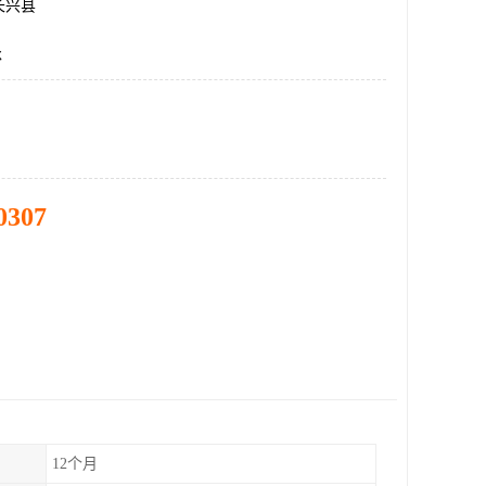
长兴县
承
0307
12个月