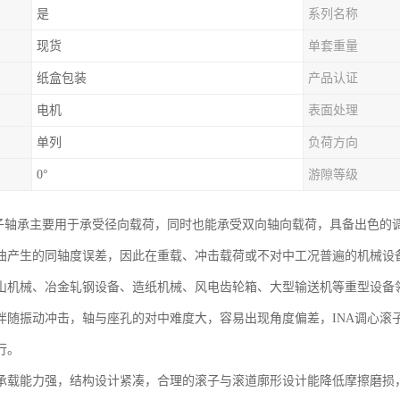
是
系列名称
现货
单套重量
纸盒包装
产品认证
电机
表面处理
单列
负荷方向
0°
游隙等级
滚子轴承主要用于承受径向载荷，同时也能承受双向轴向载荷，具备出色的
曲产生的同轴度误差，因此在重载、冲击载荷或不对中工况普遍的机械设
山机械、冶金轧钢设备、造纸机械、风电齿轮箱、大型输送机等重型设备
伴随振动冲击，轴与座孔的对中难度大，容易出现角度偏差，INA调心滚
行。
承载能力强，结构设计紧凑，合理的滚子与滚道廓形设计能降低摩擦磨损