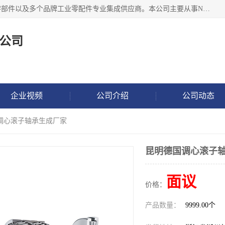
湖州恩斯凯工业技术有限公司位于湖州长兴，公司作为机械零部件以及多个品牌工业零配件专业集成供应商。本公司主要从事NSK进口轴承、SKF进口轴承、FAG进口轴承、NTN进口轴承、国产轴承：ZWZ、HRB、C&U轴承外球面轴承、导轨、丝杠、滑块、 润滑油、工业皮带及其他工业零部件的销售.
公司
企业视频
公司介绍
公司动态
国调心滚子轴承生成厂家
昆明德国调心滚子
面议
价格：
产品数量：
9999.00个