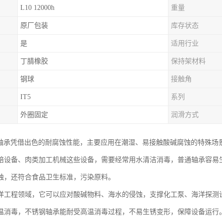
L10 12000h
重量
原厂包装
库存状态
是
适用行业
丁腈橡胶
保持架材料
钢球
接触角
IT5
系列
外圈固定
润滑方式
钢轴承凭借出色的耐腐蚀性能，主要应用在潮湿、易接触酸碱腐蚀的特殊场
焙设备、肉类加工机械这些设备，需要经常用水清洁消毒，普通轴承容易生
蚀，还符合食品卫生标准，污染原料。
洋工程领域，它可以应对酸碱物料、海水的侵蚀，支撑化工泵、海洋探测
温消毒，不锈钢轴承能耐受高温消毒过程，不易生锈变形，保障设备运行