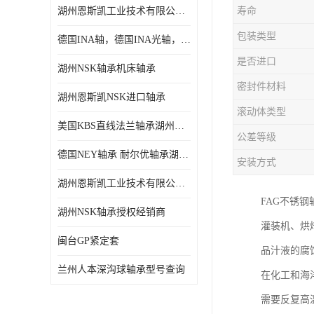
湖州恩斯凯工业技术有限公司 湖州NSK轴承
寿命
日本NSK进口轴承
包装类型
德国INA轴，德国INA光轴，德国依纳光轴
德国INA进口轴承
是否进口
湖州NSK轴承机床轴承
日本NTN进口轴承
密封件材料
湖州恩斯凯NSK进口轴承
闽台上银HIWIN滑块导轨
滚动体类型
美国KBS直线法兰轴承湖州KBS轴承
不锈钢轴承
公差等级
德国NEY轴承 耐尔优轴承湖州代理商
安装方式
进口轴承
湖州恩斯凯工业技术有限公司NSK轴承*经销商
美国KBS直线轴承
FAG不锈
湖州NSK轴承授权经销商
灌装机、烘
日本THK
闽台GP紧定套
品汁液的腐
自润滑铜套无油轴承
兰州人本深沟球轴承型号查询
在化工和海
C&U人本轴承
需要反复高