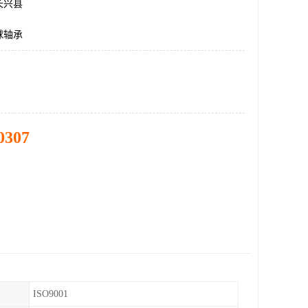
长兴县
球轴承
0307
ISO9001