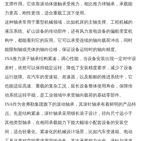
支撑作用。它依靠滚动体接触承受推力，相比推力球轴承，承载能
力更高，刚性更强，适合重载工况下使用。
这种轴承常用于重型机械领域，比如机床的主轴支撑、工程机械的
液压系统、矿山设备的传动部件，还有风力发电设备的偏航变桨机
构中，都能看到它的应用。它可以承受连续的轴向载荷冲击，同时
能限制轴或壳体的轴向位移，保证设备运转时的轴向精度。
INA推力滚子轴承结构紧凑，调心性能，当设备安装出现一定对中误
差时，依然可以保持稳定运转，降低了安装精度要求，减少了设备
运行故障。在汽车的变速箱、差速器，以及船舶的推进系统中，它
也能适应高速、重载的复杂工况，延长设备整体使用寿命，保障传
动系统运转平稳，是工业领域中承受轴向载荷的基础零部件。
INA作为舍弗勒集团旗下的滚动轴承，其滚针轴承有着鲜明的产品特
点。先是结构紧凑，滚针轴承采用细长滚子设计，径向尺寸远小于
其他类型轴承，在相同承载能力下能大幅缩小配套设备的安装空
间，适合轻量化、紧凑化的机械设计场景，比如汽车变速箱、电动
工具这类对空间要求严苛的设备。其次承载能力出色，滚针与滚道