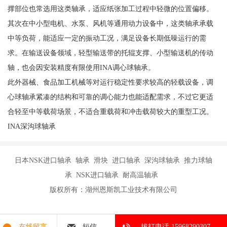
撑部位也常选用这类轴承，适应纸张加工过程中轻微的位置偏移。
其次在中小型电机、水泵、风机等通用动力设备中，这类轴承承载
中等负荷，能适应一定的振动工况，满足设备长期低噪运行的需
求。在输送设备领域，轻型输送带的托辊支撑、小型输送机的传动
轴，也会因安装精度有限使用INA调心球轴承。
此外器械、食品加工机械等对运行稳定性要求较高的轻载设备，调
心球轴承紧凑的结构和可靠的调心能力也能适配需求，不过它更适
合轻至中等载荷场景，不适合重载荷和冲击载荷较大的重型工况。
INA深沟球轴承
日本NSK进口轴承 轴承 滑块 进口轴承 深沟球轴承 推力球轴
承 NSK进口轴承 耐高温轴承
版权所有：湖州恩斯凯工业技术有限公司
在线留言
短信
拔打电话 15968290307