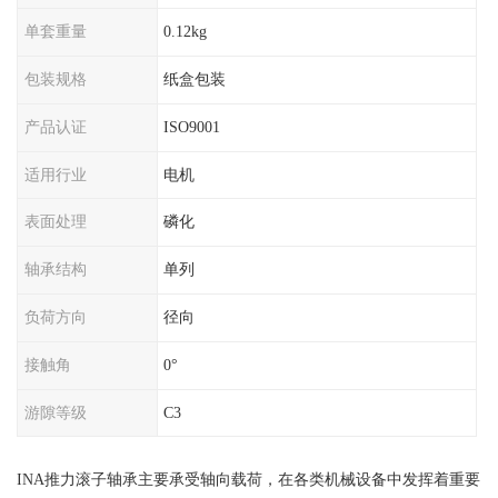
单套重量
0.12kg
包装规格
纸盒包装
产品认证
ISO9001
适用行业
电机
表面处理
磷化
轴承结构
单列
负荷方向
径向
接触角
0°
游隙等级
C3
INA推力滚子轴承主要承受轴向载荷，在各类机械设备中发挥着重要