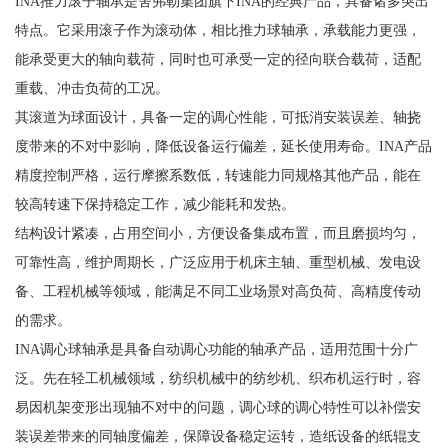
INA推力滚子轴承是舍弗勒集团旗下INA的经典产品，具备诸多突出
特点。它采用滚子作为滚动体，相比推力球轴承，承载能力更强，
能承受更大的轴向载荷，同时也可承受一定的径向联合载荷，适配
重载、冲击负荷的工况。
其滚道为球面设计，具备一定的调心性能，可抵消安装误差、轴挠
度带来的不对中影响，降低设备运行偏差，延长使用寿命。INA产品
精度控制严格，运行摩擦系数低，转速能力同规格其他产品，能在
较高转速下保持稳定工作，减少能耗和发热。
结构设计紧凑，占用空间小，方便设备集成布置，而且磨损均匀，
可靠性高，维护周期长，广泛应用于机床主轴、重型机械、发电设
备、工程机械等领域，能满足不同工业场景对高负荷、高精度传动
的需求。
INA调心球轴承是具备自动调心功能的轴承产品，适用范围十分广
泛。先在轻工机械领域，纺织机械中的纺纱机、织布机运行时，容
易因机架变形出现轴不对中的问题，调心球的调心特性可以补偿安
装误差带来的同轴度偏差，保障设备稳定运转，造纸设备的纸辊支