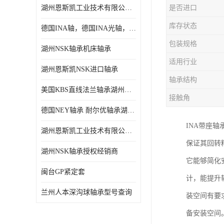
湖州恩斯凯工业技术有限公司 湖州NSK轴承
是否进口
日本NSK进口轴承
库存状态
德国INA轴，德国INA光轴，德国依纳光轴
德国INA进口轴承
包装规格
湖州NSK轴承机床轴承
日本NTN进口轴承
适用行业
湖州恩斯凯NSK进口轴承
闽台上银HIWIN滑块导轨
轴承结构
美国KBS直线法兰轴承湖州KBS轴承
不锈钢轴承
接触角
德国NEY轴承 耐尔优轴承湖州代理商
进口轴承
INA带座
湖州恩斯凯工业技术有限公司NSK轴承*经销商
美国KBS直线轴承
保证其回转
湖州NSK轴承授权经销商
它能够简化
日本THK
闽台GP紧定套
计，能提升
自润滑铜套无油轴承
兰州人本深沟球轴承型号查询
装空间有要
C&U人本轴承
备安装空间