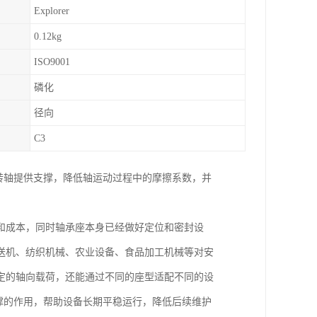
Explorer
0.12kg
ISO9001
磷化
径向
C3
转轴提供支撑，降低轴运动过程中的摩擦系数，并
和成本，同时轴承座本身已经做好定位和密封设
送机、纺织机械、农业设备、食品加工机械等对安
定的轴向载荷，还能通过不同的座型适配不同的设
撑的作用，帮助设备长期平稳运行，降低后续维护