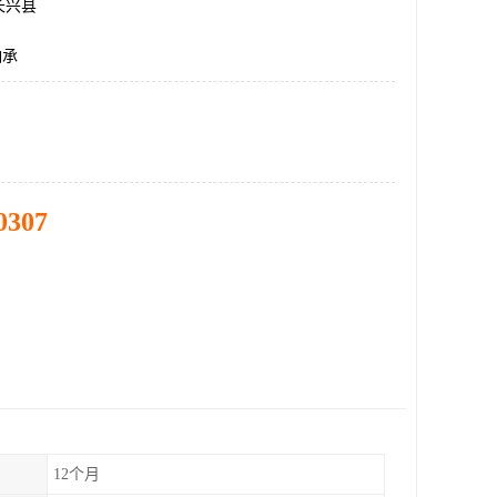
长兴县
轴承
0307
12个月