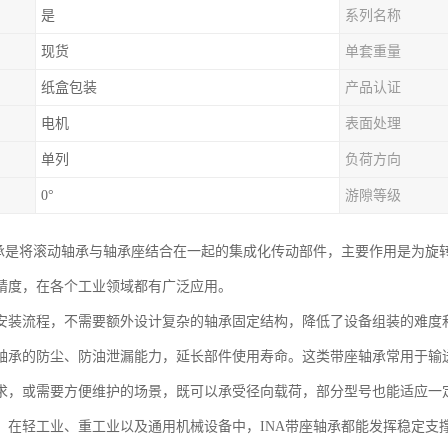
是
系列名称
现货
单套重量
纸盒包装
产品认证
电机
表面处理
单列
负荷方向
0°
游隙等级
轴承是将滚动轴承与轴承座结合在一起的集成化传动部件，主要作用是为旋
精度，在各个工业领域都有广泛应用。
安装流程，不需要额外设计复杂的轴承固定结构，降低了设备组装的难度
轴承的防尘、防油泄漏能力，延长部件使用寿命。这类带座轴承常用于输
求，或需要方便维护的场景，既可以承受径向载荷，部分型号也能适应一
。在轻工业、重工业以及通用机械设备中，INA带座轴承都能发挥稳定支