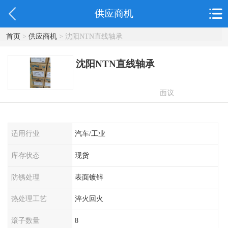
供应商机
首页
>
供应商机
> 沈阳NTN直线轴承
沈阳NTN直线轴承
面议
适用行业
汽车/工业
库存状态
现货
防锈处理
表面镀锌
热处理工艺
淬火回火
滚子数量
8