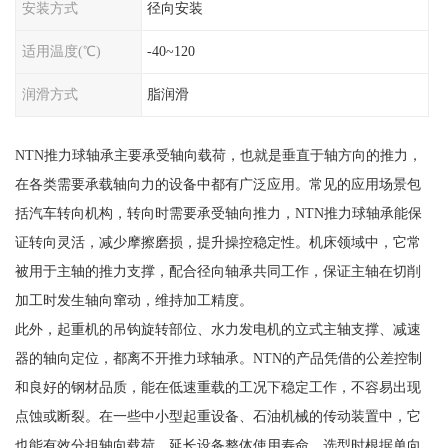
安装方式
径向安装
适用温度(℃)
-40~120
润滑方式
脂润滑
NTN推力球轴承主要承受轴向载荷，也就是垂直于轴方向的推力，
在各类需要承载轴向力的设备中都有广泛应用。常见的应用场景包
括汽车转向机构，转向时需要承受轴向推力，NTN推力球轴承能保
证转向灵活，减少摩擦磨损，提升操控稳定性。机床领域中，它常
被用于主轴的推力支撑，配合径向轴承共同工作，保证主轴在切削
加工时发生轴向窜动，维持加工精度。
此外，起重机的吊钩旋转部位、水力发电机的立式主轴支撑、减速
器的轴向定位，都离不开推力球轴承。NTN的产品凭借的公差控制
和良好的钢材品质，能在低速重载的工况下稳定工作，不容易出现
点蚀或断裂。在一些中小型起重设备、石油机械的传动装置中，它
也能有效分担轴向载荷，延长设备整体使用寿命。选型时根据单向