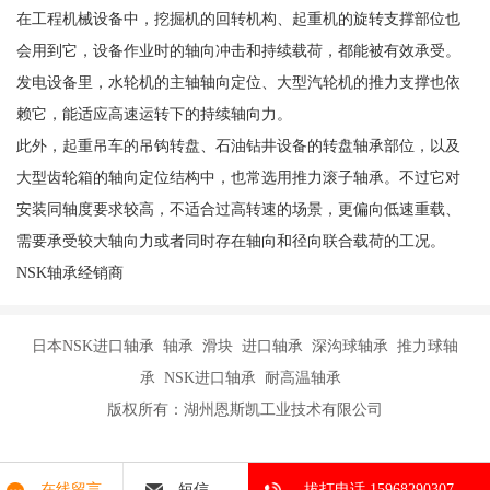
在工程机械设备中，挖掘机的回转机构、起重机的旋转支撑部位也
会用到它，设备作业时的轴向冲击和持续载荷，都能被有效承受。
发电设备里，水轮机的主轴轴向定位、大型汽轮机的推力支撑也依
赖它，能适应高速运转下的持续轴向力。
此外，起重吊车的吊钩转盘、石油钻井设备的转盘轴承部位，以及
大型齿轮箱的轴向定位结构中，也常选用推力滚子轴承。不过它对
安装同轴度要求较高，不适合过高转速的场景，更偏向低速重载、
需要承受较大轴向力或者同时存在轴向和径向联合载荷的工况。
NSK轴承经销商
日本NSK进口轴承 轴承 滑块 进口轴承 深沟球轴承 推力球轴
承 NSK进口轴承 耐高温轴承
版权所有：湖州恩斯凯工业技术有限公司
在线留言
短信
拔打电话 15968290307