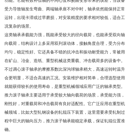
功能。它能有效补偿轴的不同心度和挠曲变形带来的误差，当设备
受力导致轴发生弯曲、两端轴承座不对中时，轴承依然能保持正常
运转，出现卡滞或过早磨损，对安装精度的要求相对较低，适合工
况复杂的场景。
这类轴承承载能力强，既能承受较大的径向载荷，也能承受双向轴
向载荷，结构设计上多采用双列滚动体，接触角度合理，受力分布
均匀，稳定性好。它还具备不错的抗冲击和振动耐受能力，常被用
在矿山、冶金、造纸、重型机械这类重载、冲击载荷多的设备中。
不过调心滚子轴承的摩擦系数比深沟球轴承稍大，高速运转时温升
会更明显，不适合高速的工况。安装维护相对简单，合理选型使用
就能获得较长的使用寿命，是重型机械领域应用广泛的轴承类型。
推力滚子轴承主要适用于承受较大轴向载荷的场景，承受能力强，
刚性好，对重载荷和冲击载荷有良好适配性。它广泛应用在重型机
械领域，比如大型轧钢设备的轧辊压下装置，这里需要承受轧制过
程中巨大的轴向压力，推力滚子轴承能稳定承载，保证轧辊位置准
确。