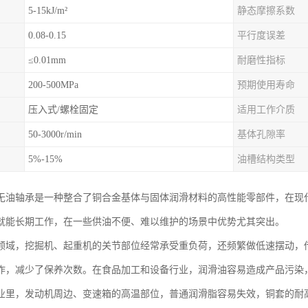
5-15kJ/m²
静态摩擦系数
0.08-0.15
平行度误差
≤0.01mm
耐磨性指标
200-500MPa
预期使用寿命
压入式/螺栓固定
适用工作介质
50-3000r/min
基体孔隙率
5%-15%
油槽结构类型
无油轴承是一种整合了铜合金基体与固体润滑材料的高性能零部件，在现
就能长期工作，在一些供油不便、难以维护的场景中优势尤其突出。
领域，挖掘机、起重机的关节部位经常承受重负荷，还频繁做低速摆动，
作，减少了保养次数。在食品加工和设备行业，润滑油容易造成产品污染
业里，发动机周边、变速箱的高温部位，普通润滑脂容易失效，铜套的耐