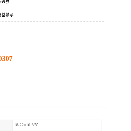
长兴县
铜基轴承
0307
18-22×10⁻⁶/℃