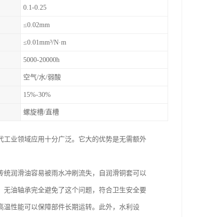
0.1-0.25
≤0.02mm
≤0.01mm³/N·m
5000-20000h
空气/水/弱酸
15%-30%
螺旋槽/直槽
代工业领域应用十分广泛。它大的优势是无需额外
传统润滑油容易被雨水冲刷流失，自润滑铜套可以
，无油轴承完全避免了这个问题，符合卫生安全要
高温性能可以保障部件长期运转。此外，水利设