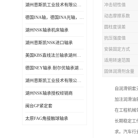
湖州恩斯凯工业技术有限公司 湖州NSK轴承
冲击韧性值
日本NSK进口轴承
动态摩擦系数
德国INA轴，德国INA光轴，德国依纳光轴
德国INA进口轴承
圆柱度误差
湖州NSK轴承机床轴承
日本NTN进口轴承
抗压强度值
湖州恩斯凯NSK进口轴承
闽台上银HIWIN滑块导轨
安装固定方式
美国KBS直线法兰轴承湖州KBS轴承
不锈钢轴承
适用转速范围
德国NEY轴承 耐尔优轴承湖州代理商
固体润滑剂含量
进口轴承
湖州恩斯凯工业技术有限公司NSK轴承*经销商
美国KBS直线轴承
自润滑铜套
湖州NSK轴承授权经销商
加注润滑油
日本THK
闽台GP紧定套
在工程机械
自润滑铜套无油轴承
太原FAG角接触球轴承
长期稳定工
C&U人本轴承
求。汽车行