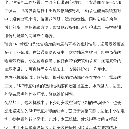
尘、潮湿的工作场景。而且它自带调心功能，当安装面存在一定加
工误差，或者设备运行中出现轻微轴变形时，轴承也能自动调整对
中，避免出现卡滞、偏磨的问题，运行稳定性。同时它维护简单，
后期补脂、更换都很方便，能降低设备的日常维护成本，是很多通
用传动场景的高可靠性选择。
瑞典SKF带座轴承凭借稳定的精度与可靠的密封性能，适用场景覆盖
多个工业领域。在普通输送设备中，这类轴承常被用于轻中负荷的
输送带托辊、小型输送辊道，依托自带的安装轴承座，无需复杂的
轴承座设计，可直接固定在机架上，安装维护都十分便捷。
在农业机械领域，收获机、播种机的传动部位多存在多尘、震动的
工况，SKF带座轴承的密封结构能有效阻挡尘土、水汽进入，适应户
外复杂恶劣的作业环境，降低维护频率。
食品加工、包装机械中，不少对安装空间有限制的传动部位，也会
选用紧凑型的SKF带座外球面轴承，它便于调整间隙，适配中小型电
机、搅拌辊的转动需求。此外，木工机械、建筑脚手架的支撑部
位、矿山小型输送设备等，对安装便捷性和负荷承载有要求的场